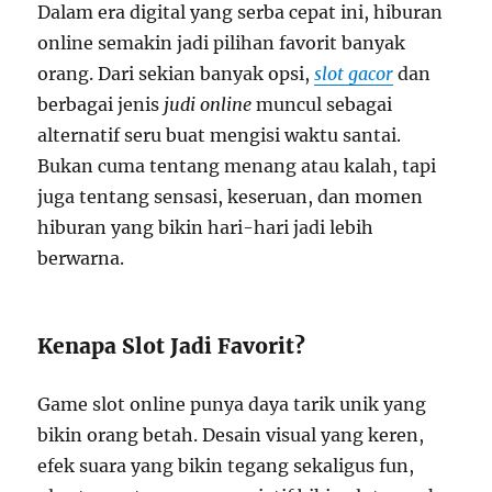
Dalam era digital yang serba cepat ini, hiburan
online semakin jadi pilihan favorit banyak
orang. Dari sekian banyak opsi,
slot gacor
dan
berbagai jenis
judi online
muncul sebagai
alternatif seru buat mengisi waktu santai.
Bukan cuma tentang menang atau kalah, tapi
juga tentang sensasi, keseruan, dan momen
hiburan yang bikin hari-hari jadi lebih
berwarna.
Kenapa Slot Jadi Favorit?
Game slot online punya daya tarik unik yang
bikin orang betah. Desain visual yang keren,
efek suara yang bikin tegang sekaligus fun,