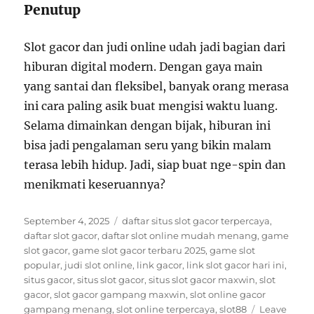
Penutup
Slot gacor dan judi online udah jadi bagian dari
hiburan digital modern. Dengan gaya main
yang santai dan fleksibel, banyak orang merasa
ini cara paling asik buat mengisi waktu luang.
Selama dimainkan dengan bijak, hiburan ini
bisa jadi pengalaman seru yang bikin malam
terasa lebih hidup. Jadi, siap buat nge-spin dan
menikmati keseruannya?
Posted
Tags
September 4, 2025
daftar situs slot gacor terpercaya
,
on
daftar slot gacor
,
daftar slot online mudah menang
,
game
slot gacor
,
game slot gacor terbaru 2025
,
game slot
popular
,
judi slot online
,
link gacor
,
link slot gacor hari ini
,
situs gacor
,
situs slot gacor
,
situs slot gacor maxwin
,
slot
gacor
,
slot gacor gampang maxwin
,
slot online gacor
gampang menang
,
slot online terpercaya
,
slot88
Leave