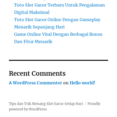
Toto Slot Gacor Terbaru Untuk Pengalaman
Digital Maksimal
Toto Slot Gacor Online Dengan Gameplay
Menarik Sepanjang Hari
Game Online Viral Dengan Berbagai Bonus
Dan Fitur Menarik
Recent Comments
A WordPress Commenter
on
Hello world!
Tips dan Trik Menang Slot Gacor Setiap Hari
Proudly
powered by WordPress