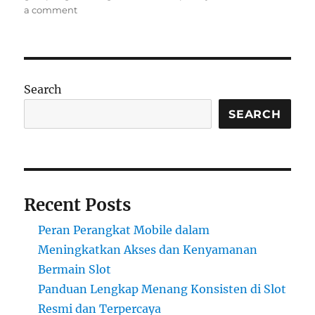
on
a comment
Sensasi
Main
Game
Online
yang
Search
Bikin
Malam
SEARCH
Jadi
Lebih
Seru
Recent Posts
Peran Perangkat Mobile dalam
Meningkatkan Akses dan Kenyamanan
Bermain Slot
Panduan Lengkap Menang Konsisten di Slot
Resmi dan Terpercaya