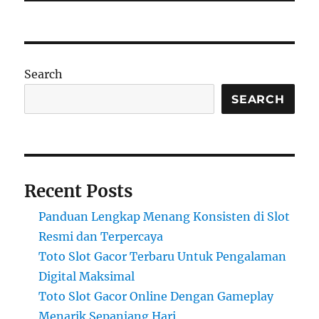
Search
SEARCH
Recent Posts
Panduan Lengkap Menang Konsisten di Slot
Resmi dan Terpercaya
Toto Slot Gacor Terbaru Untuk Pengalaman
Digital Maksimal
Toto Slot Gacor Online Dengan Gameplay
Menarik Sepanjang Hari