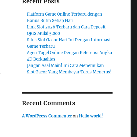
Recent Posts
Platform Game Online Terbaru dengan
Bonus Rutin Setiap Hari
Link Slot 2026 Terbaru dan Cara Deposit
QRIS Mulai 5.000
Situs Slot Gacor Hari Ini Dengan Informasi
Game Terbaru
Agen Togel Online Dengan Referensi Angka
4D Berkualitas
Jangan Asal Main! Ini Cara Menemukan
n
Slot Gacor Yang Membayar Terus Menerus!
Recent Comments
A WordPress Commenter
on
Hello world!