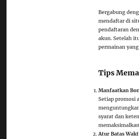
Bergabung deng
mendaftar di si
pendaftaran den
akun. Setelah i
permainan yang
Tips Mema
Manfaatkan Bon
Setiap promosi 
menguntungkan 
syarat dan kete
memaksimalkan
Atur Batas Wak