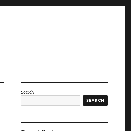
Search
SEARCH