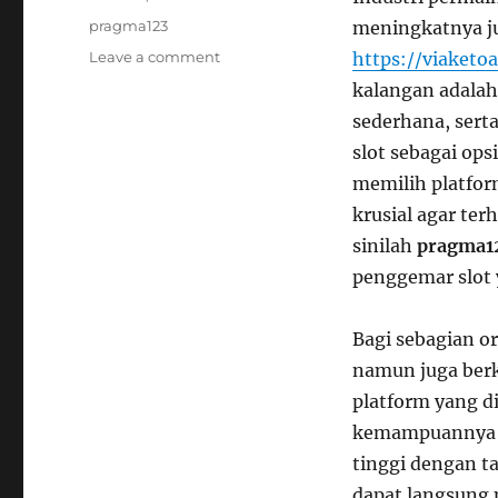
on
Tags
pragma123
meningkatnya ju
on
Leave a comment
https://viaketo
Memaksimalkan
kalangan adala
Pengalaman
sederhana, sert
Bermain
Slot
slot sebagai op
Bersama
memilih platfor
Pragma123:
krusial agar ter
Platform
Terpercaya
sinilah
pragma1
yang
penggemar slot 
Mengutamakan
Kualitas
Bagi sebagian o
namun juga ber
platform yang d
kemampuannya m
tinggi dengan 
dapat langsung