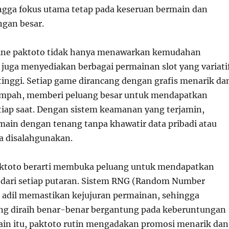
gga fokus utama tetap pada keseruan bermain dan
gan besar.
line paktoto tidak hanya menawarkan kemudahan
i juga menyediakan berbagai permainan slot yang variati
 tinggi. Setiap game dirancang dengan grafis menarik da
limpah, memberi peluang besar untuk mendapatkan
etiap saat. Dengan sistem keamanan yang terjamin,
main dengan tenang tanpa khawatir data pribadi atau
a disalahgunakan.
aktoto berarti membuka peluang untuk mendapatkan
 dari setiap putaran. Sistem RNG (Random Number
 adil memastikan kejujuran permainan, sehingga
g diraih benar-benar bergantung pada keberuntungan
elain itu, paktoto rutin mengadakan promosi menarik dan