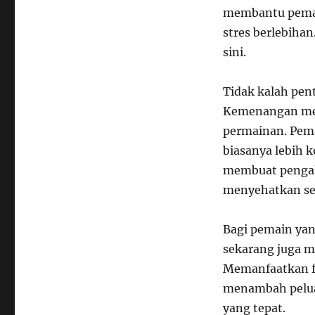
membantu pemai
stres berlebihan
sini.
Tidak kalah pen
Kemenangan mem
permainan. Pem
biasanya lebih 
membuat pengal
menyehatkan sec
Bagi pemain yan
sekarang juga m
Memanfaatkan fa
menambah pelua
yang tepat.