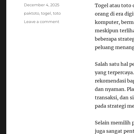
Posted
December 4, 2025
Togel atau toto 
on
Tags
paktoto
,
togel
,
toto
orang di era di
on
Leave a comment
komputer, berma
Strategi
meskipun terlih
Seru
beberapa strate
Menang
di
peluang menang
Dunia
Toto
Salah satu hal 
Online
yang terpercaya
rekomendasi ba
dan nyaman. Pla
transaksi, dan 
pada strategi m
Selain memilih 
juga sangat pen