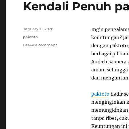
Kendali Penuh pa
Posted
January 31, 2026
Ingin pengalama
on
Tags
paktoto
keuntungan? Ja
on
Leave a comment
dengan paktoto,
Situs
berbagai piliha
Game
Anda bisa merasa
Online
yang
aman, sehingga
Memberikan
dan menguntun
Kendali
Penuh
pada
paktoto
hadir se
Strategi
menginginkan kem
Bermain
memungkinkan p
tanpa ribet, cu
Keuntungan ini