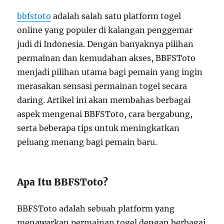
bbfstoto
adalah salah satu platform togel
online yang populer di kalangan penggemar
judi di Indonesia. Dengan banyaknya pilihan
permainan dan kemudahan akses, BBFSToto
menjadi pilihan utama bagi pemain yang ingin
merasakan sensasi permainan togel secara
daring. Artikel ini akan membahas berbagai
aspek mengenai BBFSToto, cara bergabung,
serta beberapa tips untuk meningkatkan
peluang menang bagi pemain baru.
Apa Itu BBFSToto?
BBFSToto adalah sebuah platform yang
menawarkan permainan togel dengan berbagai