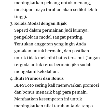
meningkatkan peluang untuk menang,
meskipun biaya taruhan akan sedikit lebih
tinggi.
Kelola Modal dengan Bijak
Seperti dalam permainan judi lainnya,
pengelolaan modal sangat penting.
Tentukan anggaran yang ingin Anda
gunakan untuk bermain, dan pastikan
untuk tidak melebihi batas tersebut. Jangan
tergoda untuk terus bermain jika sudah
mengalami kekalahan.
Ikuti Promosi dan Bonus
BBFSToto sering kali menawarkan promosi
dan bonus menarik bagi para pemain.
Manfaatkan kesempatan ini untuk
meningkatkan nilai taruhan Anda tanpa