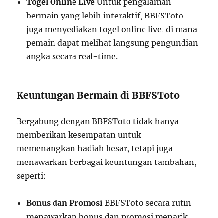
Togel Online Live
Untuk pengalaman
bermain yang lebih interaktif, BBFSToto
juga menyediakan togel online live, di mana
pemain dapat melihat langsung pengundian
angka secara real-time.
Keuntungan Bermain di BBFSToto
Bergabung dengan BBFSToto tidak hanya
memberikan kesempatan untuk
memenangkan hadiah besar, tetapi juga
menawarkan berbagai keuntungan tambahan,
seperti:
Bonus dan Promosi
BBFSToto secara rutin
menawarkan bonus dan promosi menarik