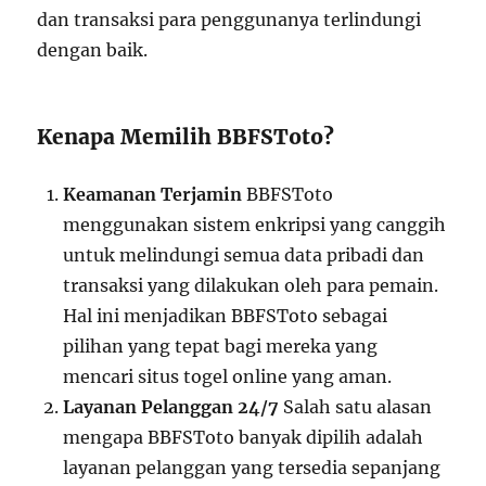
dan transaksi para penggunanya terlindungi
dengan baik.
Kenapa Memilih BBFSToto?
Keamanan Terjamin
BBFSToto
menggunakan sistem enkripsi yang canggih
untuk melindungi semua data pribadi dan
transaksi yang dilakukan oleh para pemain.
Hal ini menjadikan BBFSToto sebagai
pilihan yang tepat bagi mereka yang
mencari situs togel online yang aman.
Layanan Pelanggan 24/7
Salah satu alasan
mengapa BBFSToto banyak dipilih adalah
layanan pelanggan yang tersedia sepanjang