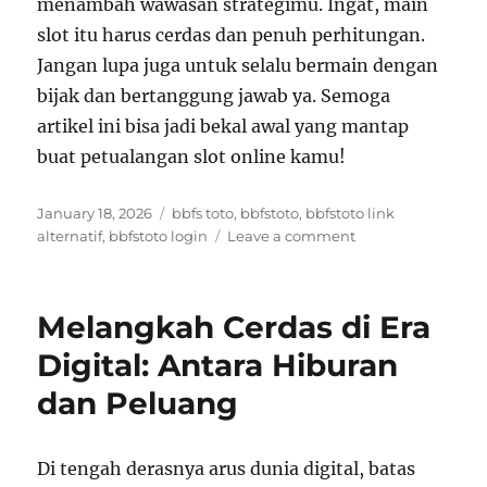
menambah wawasan strategimu. Ingat, main
slot itu harus cerdas dan penuh perhitungan.
Jangan lupa juga untuk selalu bermain dengan
bijak dan bertanggung jawab ya. Semoga
artikel ini bisa jadi bekal awal yang mantap
buat petualangan slot online kamu!
Posted
Tags
January 18, 2026
bbfs toto
,
bbfstoto
,
bbfstoto link
on
on
alternatif
,
bbfstoto login
Leave a comment
Cara
Cek
Legalitas
Melangkah Cerdas di Era
Situs
Slot
Digital: Antara Hiburan
Toto
dan Peluang
4D
Pilihanmu
Di tengah derasnya arus dunia digital, batas