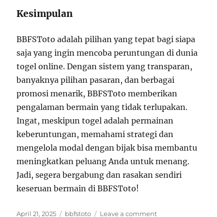
Kesimpulan
BBFSToto adalah pilihan yang tepat bagi siapa
saja yang ingin mencoba peruntungan di dunia
togel online. Dengan sistem yang transparan,
banyaknya pilihan pasaran, dan berbagai
promosi menarik, BBFSToto memberikan
pengalaman bermain yang tidak terlupakan.
Ingat, meskipun togel adalah permainan
keberuntungan, memahami strategi dan
mengelola modal dengan bijak bisa membantu
meningkatkan peluang Anda untuk menang.
Jadi, segera bergabung dan rasakan sendiri
keseruan bermain di BBFSToto!
Posted
Tags
on
April 21, 2025
bbfstoto
Leave a comment