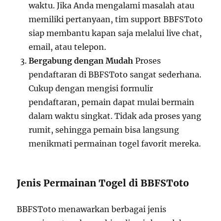
waktu. Jika Anda mengalami masalah atau
memiliki pertanyaan, tim support BBFSToto
siap membantu kapan saja melalui live chat,
email, atau telepon.
Bergabung dengan Mudah
Proses
pendaftaran di BBFSToto sangat sederhana.
Cukup dengan mengisi formulir
pendaftaran, pemain dapat mulai bermain
dalam waktu singkat. Tidak ada proses yang
rumit, sehingga pemain bisa langsung
menikmati permainan togel favorit mereka.
Jenis Permainan Togel di BBFSToto
BBFSToto menawarkan berbagai jenis