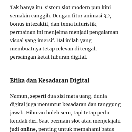
Tak hanya itu, sistem
slot
modern pun kini
semakin canggih. Dengan fitur animasi 3D,
bonus interaktif, dan tema futuristik,
permainan ini menjelma menjadi pengalaman
visual yang imersif. Hal inilah yang
membuatnya tetap relevan di tengah
persaingan ketat hiburan digital.
Etika dan Kesadaran Digital
Namun, seperti dua sisi mata uang, dunia
digital juga menuntut kesadaran dan tanggung
jawab. Hiburan boleh seru, tapi tetap perlu
kendali diri. Saat bermain
slot
atau menjelajahi
judi online
, penting untuk memahami batas