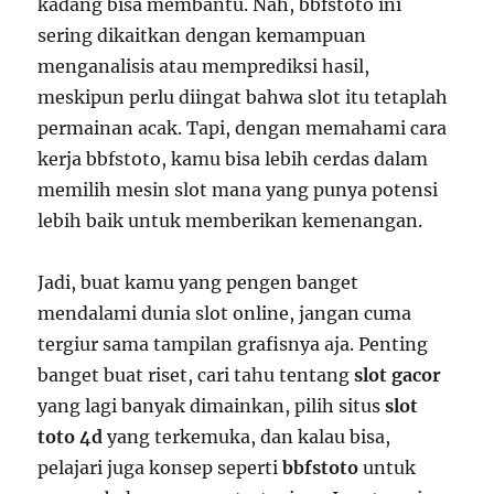
kadang bisa membantu. Nah, bbfstoto ini
sering dikaitkan dengan kemampuan
menganalisis atau memprediksi hasil,
meskipun perlu diingat bahwa slot itu tetaplah
permainan acak. Tapi, dengan memahami cara
kerja bbfstoto, kamu bisa lebih cerdas dalam
memilih mesin slot mana yang punya potensi
lebih baik untuk memberikan kemenangan.
Jadi, buat kamu yang pengen banget
mendalami dunia slot online, jangan cuma
tergiur sama tampilan grafisnya aja. Penting
banget buat riset, cari tahu tentang
slot gacor
yang lagi banyak dimainkan, pilih situs
slot
toto 4d
yang terkemuka, dan kalau bisa,
pelajari juga konsep seperti
bbfstoto
untuk