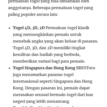
permainan togel yang bisa dimainkan oleh
anggotanya. Beberapa permainan togel yang
paling populer antara lain:
Togel 4D, 3D, 2D
Permainan togel klasik
yang memungkinkan pemain untuk
menebak angka yang akan keluar di pasaran.
Togel 4D, 3D, dan 2D memiliki tingkat
kesulitan dan hadiah yang berbeda,
memberikan variasi bagi para pemain.
Togel Singapura dan Hong Kong
BBFSToto
juga menawarkan pasaran togel
internasional seperti Singapura dan Hong
Kong. Dengan pasaran ini, pemain dapat
merasakan sensasi bermain togel dari luar
negeri yang lebih menantang.