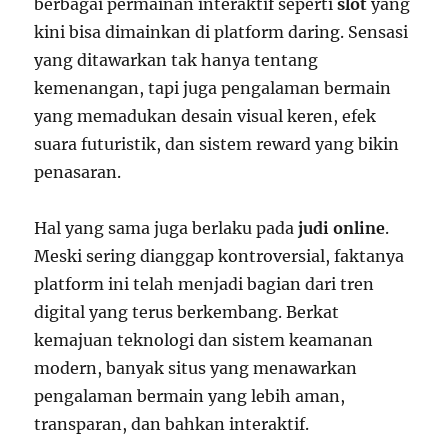
berbagai permainan interaktif seperti
slot
yang
kini bisa dimainkan di platform daring. Sensasi
yang ditawarkan tak hanya tentang
kemenangan, tapi juga pengalaman bermain
yang memadukan desain visual keren, efek
suara futuristik, dan sistem reward yang bikin
penasaran.
Hal yang sama juga berlaku pada
judi online
.
Meski sering dianggap kontroversial, faktanya
platform ini telah menjadi bagian dari tren
digital yang terus berkembang. Berkat
kemajuan teknologi dan sistem keamanan
modern, banyak situs yang menawarkan
pengalaman bermain yang lebih aman,
transparan, dan bahkan interaktif.