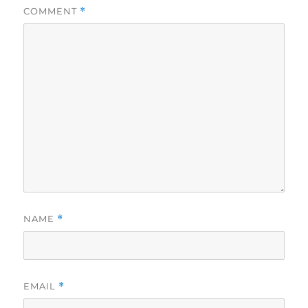
COMMENT
*
NAME
*
EMAIL
*