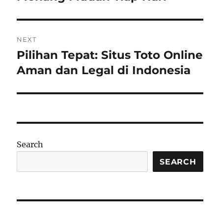
NEXT
Pilihan Tepat: Situs Toto Online
Next
post:
Aman dan Legal di Indonesia
Search
SEARCH