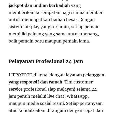
jackpot dan undian berhadiah
yang
memberikan kesempatan bagi semua member
untuk mendapatkan hadiah besar. Dengan
sistem fair play yang terjamin, setiap pemain
memiliki peluang yang sama untuk menang,
baik pemain baru maupun pemain lama.
Pelayanan Profesional 24 Jam
LIPPOTOTO dikenal dengan
layanan pelanggan
yang responsif dan ramah
. Tim customer
service profesional siap melayani selama 24
jam penuh melalui live chat, WhatsApp,
maupun media sosial resmi. Setiap pertanyaan
atau kendala akan ditangani dengan cepat dan