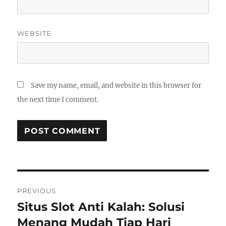
WEBSITE
Save my name, email, and website in this browser for
the next time I comment.
Post
PREVIOUS
navigation
Situs Slot Anti Kalah: Solusi
Previous
post:
Menang Mudah Tiap Hari