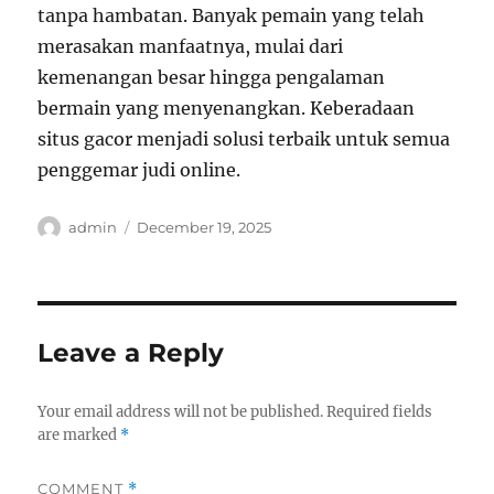
tanpa hambatan. Banyak pemain yang telah
merasakan manfaatnya, mulai dari
kemenangan besar hingga pengalaman
bermain yang menyenangkan. Keberadaan
situs gacor menjadi solusi terbaik untuk semua
penggemar judi online.
Author
Posted
admin
December 19, 2025
on
Leave a Reply
Your email address will not be published.
Required fields
are marked
*
COMMENT
*