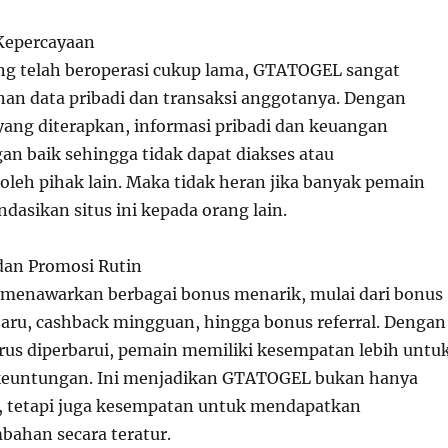
Kepercayaan
ang telah beroperasi cukup lama, GTATOGEL sangat
n data pribadi dan transaksi anggotanya. Dengan
 yang diterapkan, informasi pribadi dan keuangan
an baik sehingga tidak dapat diakses atau
oleh pihak lain. Maka tidak heran jika banyak pemain
dasikan situs ini kepada orang lain.
dan Promosi Rutin
menawarkan berbagai bonus menarik, mulai dari bonus
aru, cashback mingguan, hingga bonus referral. Dengan
rus diperbarui, pemain memiliki kesempatan lebih untu
euntungan. Ini menjadikan GTATOGEL bukan hanya
, tetapi juga kesempatan untuk mendapatkan
bahan secara teratur.