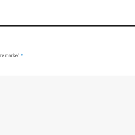
 are marked
*