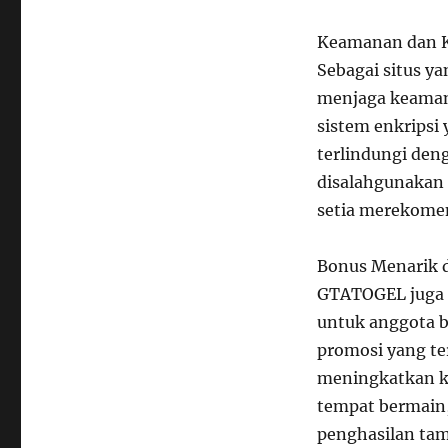
Keamanan dan 
Sebagai situs y
menjaga keamana
sistem enkripsi
terlindungi deng
disalahgunakan 
setia merekomen
Bonus Menarik 
GTATOGEL juga 
untuk anggota b
promosi yang te
meningkatkan k
tempat bermain
penghasilan tam