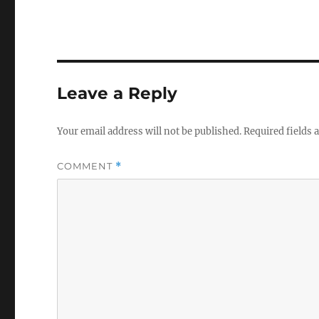
Leave a Reply
Your email address will not be published.
Required fields
COMMENT
*