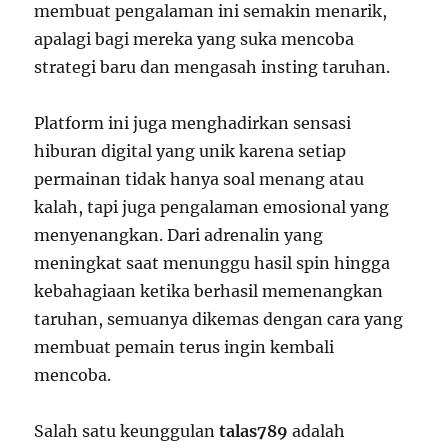
membuat pengalaman ini semakin menarik,
apalagi bagi mereka yang suka mencoba
strategi baru dan mengasah insting taruhan.
Platform ini juga menghadirkan sensasi
hiburan digital yang unik karena setiap
permainan tidak hanya soal menang atau
kalah, tapi juga pengalaman emosional yang
menyenangkan. Dari adrenalin yang
meningkat saat menunggu hasil spin hingga
kebahagiaan ketika berhasil memenangkan
taruhan, semuanya dikemas dengan cara yang
membuat pemain terus ingin kembali
mencoba.
Salah satu keunggulan
talas789
adalah