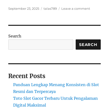
Posted
Tags
on
September 23, 2025
talas789
Leave a comment
on
Menyelami
Sensasi
Hiburan
Digital
yang
Search
Tak
Pernah
SEARCH
Mati
Recent Posts
Panduan Lengkap Menang Konsisten di Slot
Resmi dan Terpercaya
Toto Slot Gacor Terbaru Untuk Pengalaman
Digital Maksimal