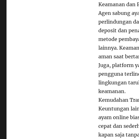
Keamanan dan P
Agen sabung aya
perlindungan da
deposit dan pe
metode pembayar
lainnya. Keaman
aman saat berta
Juga, platform 
pengguna terlin
lingkungan taru
keamanan.
Kemudahan Tran
Keuntungan lai
ayam online bia
cepat dan seder
kapan saja tanp