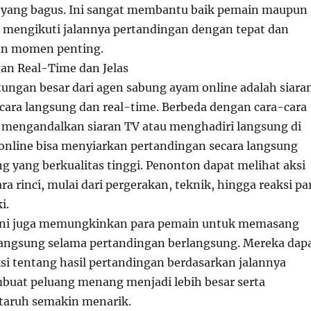
 yang bagus. Ini sangat membantu baik pemain maupun
mengikuti jalannya pertandingan dengan tepat dan
an momen penting.
gan Real-Time dan Jelas
tungan besar dari agen sabung ayam online adalah siara
cara langsung dan real-time. Berbeda dengan cara-cara
g mengandalkan siaran TV atau menghadiri langsung di
 online bisa menyiarkan pertandingan secara langsung
g yang berkualitas tinggi. Penonton dapat melihat aksi
a rinci, mulai dari pergerakan, teknik, hingga reaksi pa
i.
ur ini juga memungkinkan para pemain untuk memasang
langsung selama pertandingan berlangsung. Mereka dap
i tentang hasil pertandingan berdasarkan jalannya
buat peluang menang menjadi lebih besar serta
taruh semakin menarik.