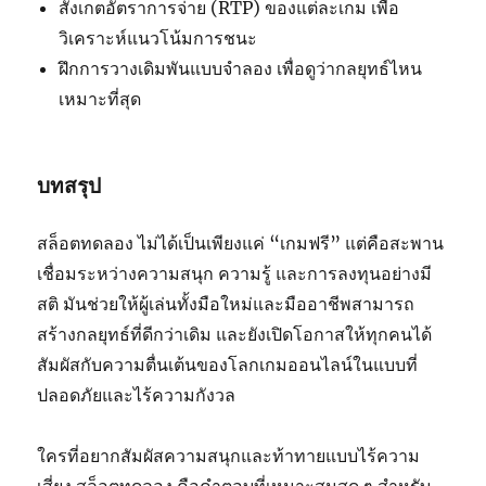
สังเกตอัตราการจ่าย (RTP) ของแต่ละเกม เพื่อ
วิเคราะห์แนวโน้มการชนะ
ฝึกการวางเดิมพันแบบจำลอง เพื่อดูว่ากลยุทธ์ไหน
เหมาะที่สุด
บทสรุป
สล็อตทดลอง ไม่ได้เป็นเพียงแค่ “เกมฟรี” แต่คือสะพาน
เชื่อมระหว่างความสนุก ความรู้ และการลงทุนอย่างมี
สติ มันช่วยให้ผู้เล่นทั้งมือใหม่และมืออาชีพสามารถ
สร้างกลยุทธ์ที่ดีกว่าเดิม และยังเปิดโอกาสให้ทุกคนได้
สัมผัสกับความตื่นเต้นของโลกเกมออนไลน์ในแบบที่
ปลอดภัยและไร้ความกังวล
ใครที่อยากสัมผัสความสนุกและท้าทายแบบไร้ความ