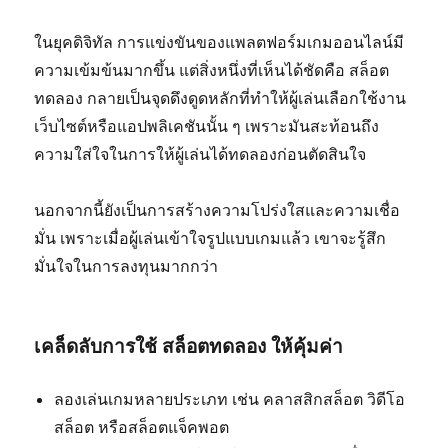
ในยุคดิจิทัล การแข่งขันของแพลตฟอร์มเกมออนไลน์มี
ความเข้มข้นมากขึ้น แต่สิ่งหนึ่งที่เห็นได้ชัดคือ สล็อต
ทดลอง กลายเป็นจุดดึงดูดหลักที่ทำให้ผู้เล่นเลือกใช้งาน
เว็บไซต์หรือแอปพลิเคชันนั้น ๆ เพราะมันสะท้อนถึง
ความใส่ใจในการให้ผู้เล่นได้ทดลองก่อนตัดสินใจ
นอกจากนี้ยังเป็นการสร้างความโปร่งใสและความเชื่อ
มั่น เพราะเมื่อผู้เล่นเข้าใจรูปแบบเกมแล้ว เขาจะรู้สึก
มั่นใจในการลงทุนมากกว่า
เคล็ดลับการใช้ สล็อตทดลอง ให้คุ้มค่า
ลองเล่นเกมหลายประเภท เช่น คลาสสิกสล็อต วิดีโอ
สล็อต หรือสล็อตแจ็คพอต