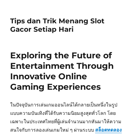
Tips dan Trik Menang Slot
Gacor Setiap Hari
Exploring the Future of
Entertainment Through
Innovative Online
Gaming Experiences
ในปัจจุบันการเล่นเกมออนไลน์ได้กลายเป็นหนึ่งในรูป
แบบความบันเทิงที่ได้รับความนิยมสูงสุดทั่วโลก โดย
เฉพาะในประเทศไทยที่ผู้เล่นจำนวนมากหันมาให้ความ
สนใจกับการลองเล่นเกมใหม่ ๆ ผ่านระบบ
สล็อตทดลอง