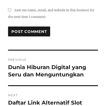
Save my name, email, and website in this browser for
the next time I comment.
Post
PREVIOUS
navigation
Dunia Hiburan Digital yang
Previous
post:
Seru dan Menguntungkan
NEXT
Daftar Link Alternatif Slot
Next