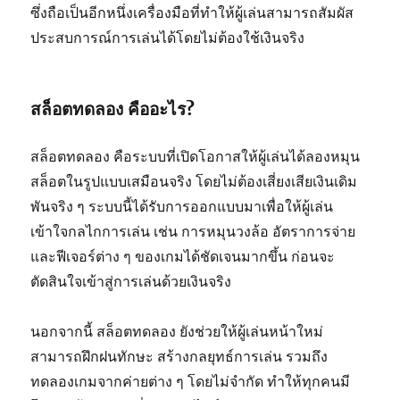
ซึ่งถือเป็นอีกหนึ่งเครื่องมือที่ทำให้ผู้เล่นสามารถสัมผัส
ประสบการณ์การเล่นได้โดยไม่ต้องใช้เงินจริง
สล็อตทดลอง คืออะไร?
สล็อตทดลอง คือระบบที่เปิดโอกาสให้ผู้เล่นได้ลองหมุน
สล็อตในรูปแบบเสมือนจริง โดยไม่ต้องเสี่ยงเสียเงินเดิม
พันจริง ๆ ระบบนี้ได้รับการออกแบบมาเพื่อให้ผู้เล่น
เข้าใจกลไกการเล่น เช่น การหมุนวงล้อ อัตราการจ่าย
และฟีเจอร์ต่าง ๆ ของเกมได้ชัดเจนมากขึ้น ก่อนจะ
ตัดสินใจเข้าสู่การเล่นด้วยเงินจริง
นอกจากนี้ สล็อตทดลอง ยังช่วยให้ผู้เล่นหน้าใหม่
สามารถฝึกฝนทักษะ สร้างกลยุทธ์การเล่น รวมถึง
ทดลองเกมจากค่ายต่าง ๆ โดยไม่จำกัด ทำให้ทุกคนมี