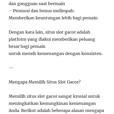
dan gangguan saat bermain
– Promosi dan bonus melimpah:
Memberikan keuntungan lebih bagi pemain
Dengan kata lain, situs slot gacor adalah
platform yang diakui memberikan peluang
besar bagi pemain
untuk meraih kemenangan dengan konsisten.
—
Mengapa Memilih Situs Slot Gacor?
Memilih situs slot gacor sangat krusial untuk
meningkatkan kemungkinan kemenangan
Anda. Berikut adalah beberapa alasan mengapa