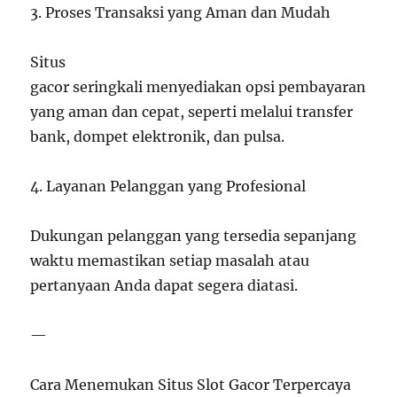
3. Proses Transaksi yang Aman dan Mudah
Situs
gacor seringkali menyediakan opsi pembayaran
yang aman dan cepat, seperti melalui transfer
bank, dompet elektronik, dan pulsa.
4. Layanan Pelanggan yang Profesional
Dukungan pelanggan yang tersedia sepanjang
waktu memastikan setiap masalah atau
pertanyaan Anda dapat segera diatasi.
—
Cara Menemukan Situs Slot Gacor Terpercaya