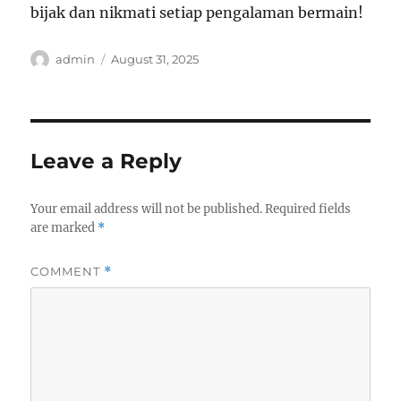
bijak dan nikmati setiap pengalaman bermain!
Author
Posted
admin
August 31, 2025
on
Leave a Reply
Your email address will not be published.
Required fields
are marked
*
COMMENT
*