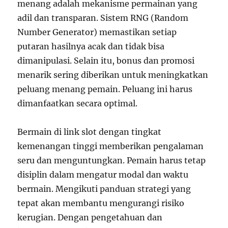
menang adalah mekanisme permainan yang
adil dan transparan. Sistem RNG (Random
Number Generator) memastikan setiap
putaran hasilnya acak dan tidak bisa
dimanipulasi. Selain itu, bonus dan promosi
menarik sering diberikan untuk meningkatkan
peluang menang pemain. Peluang ini harus
dimanfaatkan secara optimal.
Bermain di link slot dengan tingkat
kemenangan tinggi memberikan pengalaman
seru dan menguntungkan. Pemain harus tetap
disiplin dalam mengatur modal dan waktu
bermain. Mengikuti panduan strategi yang
tepat akan membantu mengurangi risiko
kerugian. Dengan pengetahuan dan