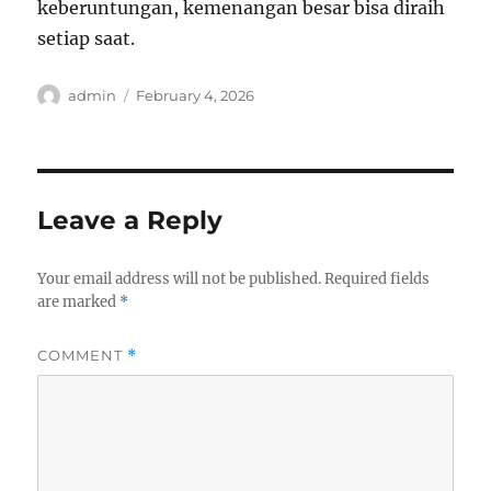
keberuntungan, kemenangan besar bisa diraih
setiap saat.
Author
Posted
admin
February 4, 2026
on
Leave a Reply
Your email address will not be published.
Required fields
are marked
*
COMMENT
*