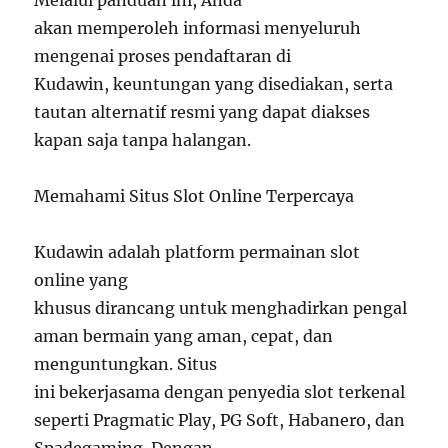
Melalui panduan ini, Anda
akan memperoleh informasi menyeluruh
mengenai proses pendaftaran di
Kudawin, keuntungan yang disediakan, serta
tautan alternatif resmi yang dapat diakses
kapan saja tanpa halangan.
Memahami Situs Slot Online Terpercaya
Kudawin adalah platform permainan slot
online yang
khusus dirancang untuk menghadirkan pengal
aman bermain yang aman, cepat, dan
menguntungkan. Situs
ini bekerjasama dengan penyedia slot terkenal
seperti Pragmatic Play, PG Soft, Habanero, dan