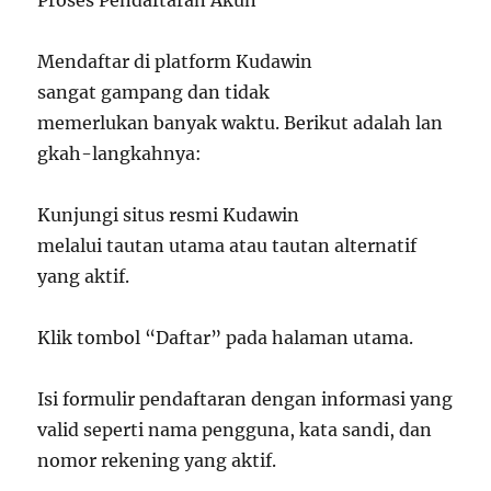
Proses Pendaftaran Akun
Mendaftar di platform Kudawin
sangat gampang dan tidak
memerlukan banyak waktu. Berikut adalah lan
gkah-langkahnya:
Kunjungi situs resmi Kudawin
melalui tautan utama atau tautan alternatif
yang aktif.
Klik tombol “Daftar” pada halaman utama.
Isi formulir pendaftaran dengan informasi yang
valid seperti nama pengguna, kata sandi, dan
nomor rekening yang aktif.