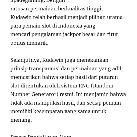
Spadegaming. Dengan
ratusan permainan berkualitas tinggi,
Kudawin telah berhasil menjadi pilihan utama
para pemain slot di Indonesia yang
mencari pengalaman jackpot besar dan fitur
bonus menarik.
Selanjutnya, Kudawin juga menekankan
prinsip transparansi dan permainan yang adil,
memastikan bahwa setiap hasil dari putaran
slot ditentukan oleh sistem RNG (Random
Number Generator) resmi. Ini menjamin bahwa
tidak ada manipulasi hasil, dan setiap pemain
memiliki kesempatan yang sama untuk
menang.