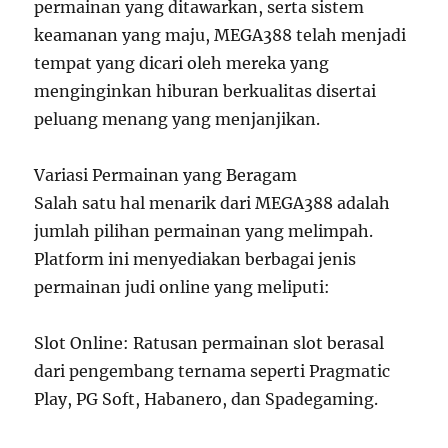
permainan yang ditawarkan, serta sistem
keamanan yang maju, MEGA388 telah menjadi
tempat yang dicari oleh mereka yang
menginginkan hiburan berkualitas disertai
peluang menang yang menjanjikan.
Variasi Permainan yang Beragam
Salah satu hal menarik dari MEGA388 adalah
jumlah pilihan permainan yang melimpah.
Platform ini menyediakan berbagai jenis
permainan judi online yang meliputi:
Slot Online: Ratusan permainan slot berasal
dari pengembang ternama seperti Pragmatic
Play, PG Soft, Habanero, dan Spadegaming.