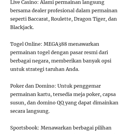
Live Casino: Alami permainan langsung
bersama dealer profesional dalam permainan
seperti Baccarat, Roulette, Dragon Tiger, dan
Blackjack.
Togel Online: MEGA388 menawarkan
permainan togel dengan pasar resmi dari
berbagai negara, memberikan banyak opsi
untuk strategi taruhan Anda.
Poker dan Domino: Untuk penggemar
permainan kartu, tersedia meja poker, capsa
susun, dan domino QQ yang dapat dimainkan
secara langsung.
Sportsbook: Menawarkan berbagai pilihan