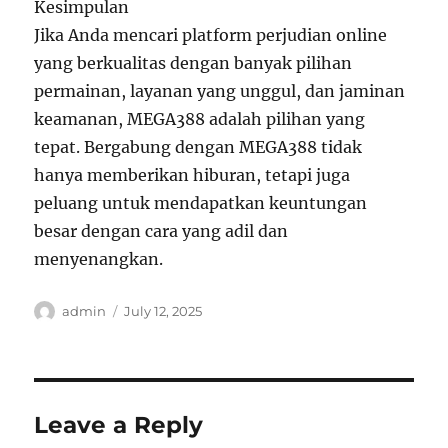
Kesimpulan
Jika Anda mencari platform perjudian online
yang berkualitas dengan banyak pilihan
permainan, layanan yang unggul, dan jaminan
keamanan, MEGA388 adalah pilihan yang
tepat. Bergabung dengan MEGA388 tidak
hanya memberikan hiburan, tetapi juga
peluang untuk mendapatkan keuntungan
besar dengan cara yang adil dan
menyenangkan.
Author
Posted
admin
July 12, 2025
on
Leave a Reply