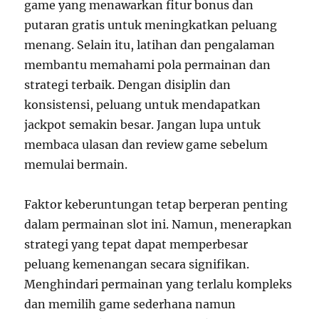
game yang menawarkan fitur bonus dan
putaran gratis untuk meningkatkan peluang
menang. Selain itu, latihan dan pengalaman
membantu memahami pola permainan dan
strategi terbaik. Dengan disiplin dan
konsistensi, peluang untuk mendapatkan
jackpot semakin besar. Jangan lupa untuk
membaca ulasan dan review game sebelum
memulai bermain.
Faktor keberuntungan tetap berperan penting
dalam permainan slot ini. Namun, menerapkan
strategi yang tepat dapat memperbesar
peluang kemenangan secara signifikan.
Menghindari permainan yang terlalu kompleks
dan memilih game sederhana namun