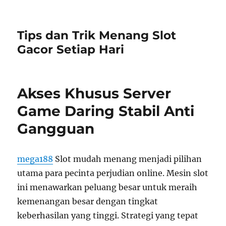
Tips dan Trik Menang Slot
Gacor Setiap Hari
Akses Khusus Server
Game Daring Stabil Anti
Gangguan
mega188
Slot mudah menang menjadi pilihan
utama para pecinta perjudian online. Mesin slot
ini menawarkan peluang besar untuk meraih
kemenangan besar dengan tingkat
keberhasilan yang tinggi. Strategi yang tepat