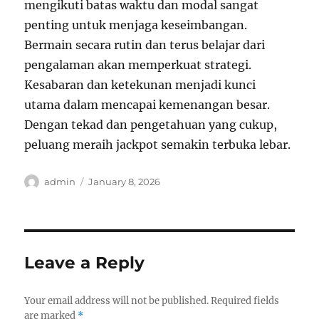
mengikuti batas waktu dan modal sangat
penting untuk menjaga keseimbangan.
Bermain secara rutin dan terus belajar dari
pengalaman akan memperkuat strategi.
Kesabaran dan ketekunan menjadi kunci
utama dalam mencapai kemenangan besar.
Dengan tekad dan pengetahuan yang cukup,
peluang meraih jackpot semakin terbuka lebar.
Author
Posted
admin
January 8, 2026
on
Leave a Reply
Your email address will not be published.
Required fields
are marked
*