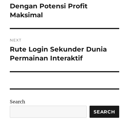
post:
Dengan Potensi Profit
Maksimal
NEXT
Rute Login Sekunder Dunia
Next
post:
Permainan Interaktif
Search
SEARCH