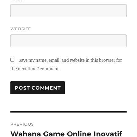
WEBSITE
Save my name, email, and website in this browser for
the next time I comment.
Post
PREVIOUS
navigation
Wahana Game Online Inovatif
Previous