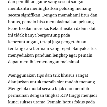
dan pemilihan game yang sesuai sangat
membantu meningkatkan peluang menang
secara signifikan. Dengan memahami fitur dan
bonus, pemain bisa memaksimalkan peluang
keberhasilan mereka. Keberhasilan dalam slot
ini tidak hanya bergantung pada
keberuntungan, tetapi juga pengetahuan
tentang cara bermain yang tepat. Banyak situs
menyediakan panduan lengkap agar pemain
dapat meraih kemenangan maksimal.
Menggunakan tips dan trik khusus sangat
dianjurkan untuk meraih slot mudah menang.
Mengelola modal secara bijak dan memilih
permainan dengan tingkat RTP tinggi menjadi
kunci sukses utama. Pemain harus fokus pada