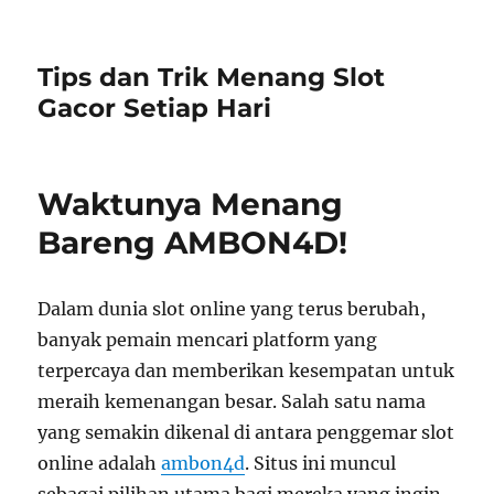
Tips dan Trik Menang Slot
Gacor Setiap Hari
Waktunya Menang
Bareng AMBON4D!
Dalam dunia slot online yang terus berubah,
banyak pemain mencari platform yang
terpercaya dan memberikan kesempatan untuk
meraih kemenangan besar. Salah satu nama
yang semakin dikenal di antara penggemar slot
online adalah
ambon4d
. Situs ini muncul