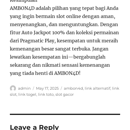
Kesimpulan
AMBON4D adalah pilihan yang tepat bagi Anda
yang ingin bermain slot online dengan aman,
menyenangkan, dan menguntungkan. Dengan
fitur Auto Jackpot 100% dan koleksi permainan
dari Pragmatic Play, kesempatan untuk meraih
kemenangan besar sangat terbuka. Jangan
lewatkan kesempatan ini—bergabunglah
sekarang dan nikmati sensasi kemenangan
yang tiada henti di AMBON4D!
Author
Posted
Tags
admin
May 17, 2025
ambon4d
,
link alternatif
,
link
on
slot
,
link togel
,
link toto
,
slot gacor
Leave a Reply