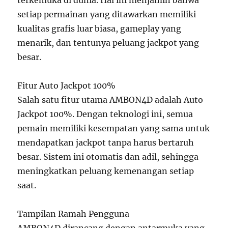
terkemuka di dunia. Hal ini menjamin bahwa
setiap permainan yang ditawarkan memiliki
kualitas grafis luar biasa, gameplay yang
menarik, dan tentunya peluang jackpot yang
besar.
Fitur Auto Jackpot 100%
Salah satu fitur utama AMBON4D adalah Auto
Jackpot 100%. Dengan teknologi ini, semua
pemain memiliki kesempatan yang sama untuk
mendapatkan jackpot tanpa harus bertaruh
besar. Sistem ini otomatis dan adil, sehingga
meningkatkan peluang kemenangan setiap
saat.
Tampilan Ramah Pengguna