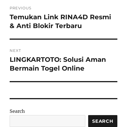
Post
PREVIOUS
navigation
Temukan Link RINA4D Resmi
Previous
post:
& Anti Blokir Terbaru
NEXT
LINGKARTOTO: Solusi Aman
Next
post:
Bermain Togel Online
Search
SEARCH