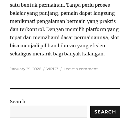
satu bentuk permainan. Tanpa perlu proses
belajar yang panjang, pemain dapat langsung
menikmati pengalaman bermain yang praktis
dan terkontrol. Dengan memilih platform yang
tepat dan memahami dasar permainannya, slot
bisa menjadi pilihan hiburan yang efisien
sekaligus menarik bagi banyak kalangan.
Posted
Tags
on
January 29, 2026
VIP123
Leave a comment
on
Mengapa
Slot
Dinilai
Lebih
Efisien
Search
untuk
Pemain
SEARCH
Modern