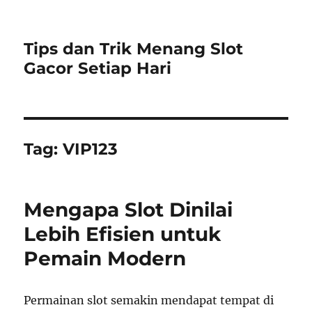
Tips dan Trik Menang Slot
Gacor Setiap Hari
Tag:
VIP123
Mengapa Slot Dinilai
Lebih Efisien untuk
Pemain Modern
Permainan slot semakin mendapat tempat di