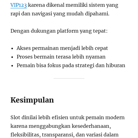
VIP123
karena dikenal memiliki sistem yang
rapi dan navigasi yang mudah dipahami.
Dengan dukungan platform yang tepat:
Akses permainan menjadi lebih cepat
Proses bermain terasa lebih nyaman
Pemain bisa fokus pada strategi dan hiburan
Kesimpulan
Slot dinilai lebih efisien untuk pemain modern
karena menggabungkan kesederhanaan,
fleksibilitas, transparansi, dan variasi dalam