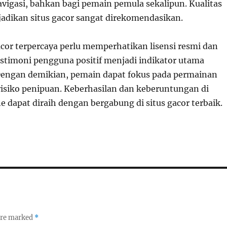
gasi, bahkan bagi pemain pemula sekalipun. Kualitas
jadikan situs gacor sangat direkomendasikan.
acor terpercaya perlu memperhatikan lisensi resmi dan
Testimoni pengguna positif menjadi indikator utama
Dengan demikian, pemain dapat fokus pada permainan
risiko penipuan. Keberhasilan dan keberuntungan di
 dapat diraih dengan bergabung di situs gacor terbaik.
 are marked
*