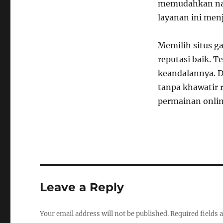
memudahkan navi
layanan ini men
Memilih situs g
reputasi baik. 
keandalannya. 
tanpa khawatir 
permainan online
Leave a Reply
Your email address will not be published.
Required fields