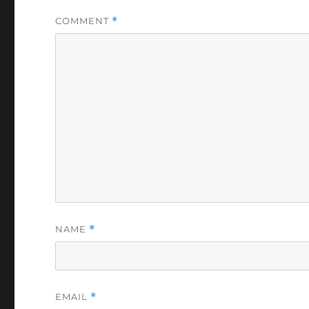
COMMENT
*
NAME
*
EMAIL
*