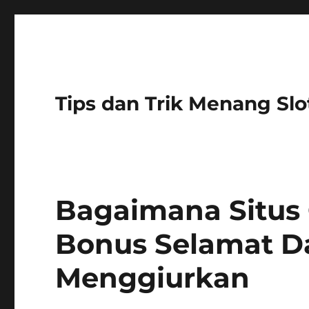
Tips dan Trik Menang Slo
Bagaimana Situs
Bonus Selamat D
Menggiurkan