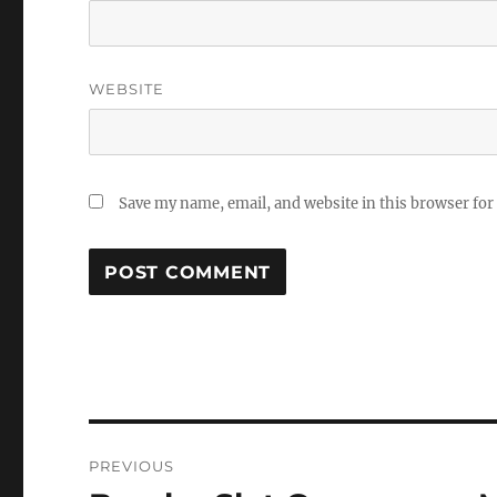
WEBSITE
Save my name, email, and website in this browser for
Post
PREVIOUS
navigation