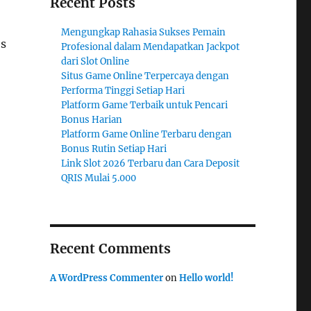
Recent Posts
Mengungkap Rahasia Sukses Pemain
es
Profesional dalam Mendapatkan Jackpot
dari Slot Online
Situs Game Online Terpercaya dengan
Performa Tinggi Setiap Hari
Platform Game Terbaik untuk Pencari
Bonus Harian
Platform Game Online Terbaru dengan
Bonus Rutin Setiap Hari
Link Slot 2026 Terbaru dan Cara Deposit
QRIS Mulai 5.000
Recent Comments
A WordPress Commenter
on
Hello world!