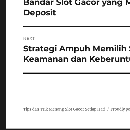
Bandar Slot Gacor yang
Previous
post:
Deposit
NEXT
Strategi Ampuh Memilih 
Next
post:
Keamanan dan Keberun
Tips dan Trik Menang Slot Gacor Setiap Hari
Proudly p