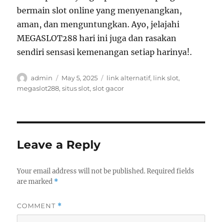
bermain slot online yang menyenangkan,
aman, dan menguntungkan. Ayo, jelajahi
MEGASLOT288 hari ini juga dan rasakan
sendiri sensasi kemenangan setiap harinya!.
Author
Posted
Tags
admin
May 5, 2025
link alternatif
,
link slot
,
on
megaslot288
,
situs slot
,
slot gacor
Leave a Reply
Your email address will not be published.
Required fields
are marked
*
COMMENT
*