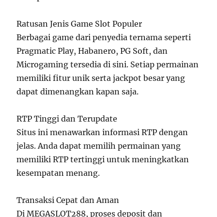
Ratusan Jenis Game Slot Populer
Berbagai game dari penyedia ternama seperti
Pragmatic Play, Habanero, PG Soft, dan
Microgaming tersedia di sini. Setiap permainan
memiliki fitur unik serta jackpot besar yang
dapat dimenangkan kapan saja.
RTP Tinggi dan Terupdate
Situs ini menawarkan informasi RTP dengan
jelas. Anda dapat memilih permainan yang
memiliki RTP tertinggi untuk meningkatkan
kesempatan menang.
Transaksi Cepat dan Aman
Di MEGASLOT288, proses deposit dan