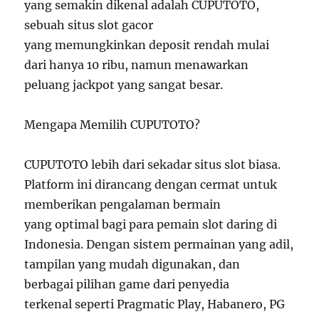
yang semakin dikenal adalah CUPUTOTO,
sebuah situs slot gacor
yang memungkinkan deposit rendah mulai
dari hanya 10 ribu, namun menawarkan
peluang jackpot yang sangat besar.
Mengapa Memilih CUPUTOTO?
CUPUTOTO lebih dari sekadar situs slot biasa.
Platform ini dirancang dengan cermat untuk
memberikan pengalaman bermain
yang optimal bagi para pemain slot daring di
Indonesia. Dengan sistem permainan yang adil,
tampilan yang mudah digunakan, dan
berbagai pilihan game dari penyedia
terkenal seperti Pragmatic Play, Habanero, PG