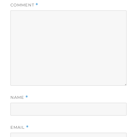
COMMENT
*
NAME
*
EMAIL
*