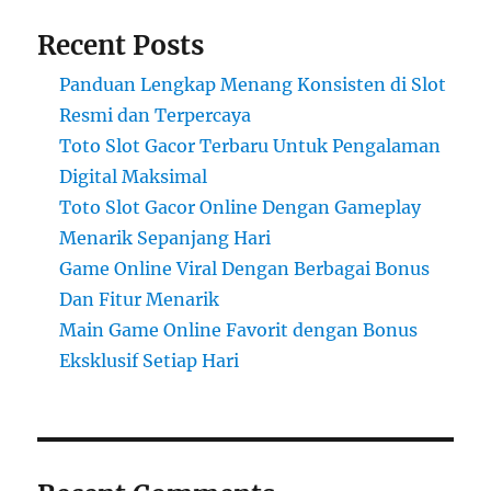
Recent Posts
Panduan Lengkap Menang Konsisten di Slot
Resmi dan Terpercaya
Toto Slot Gacor Terbaru Untuk Pengalaman
Digital Maksimal
Toto Slot Gacor Online Dengan Gameplay
Menarik Sepanjang Hari
Game Online Viral Dengan Berbagai Bonus
Dan Fitur Menarik
Main Game Online Favorit dengan Bonus
Eksklusif Setiap Hari