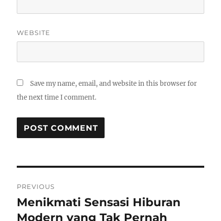
WEBSITE
Save my name, email, and website in this browser for
the next time I comment.
Post
PREVIOUS
navigation
Menikmati Sensasi Hiburan
Previous
post:
Modern yang Tak Pernah