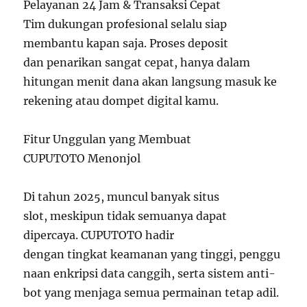
Pelayanan 24 Jam & Transaksi Cepat
Tim dukungan profesional selalu siap
membantu kapan saja. Proses deposit
dan penarikan sangat cepat, hanya dalam
hitungan menit dana akan langsung masuk ke
rekening atau dompet digital kamu.
Fitur Unggulan yang Membuat
CUPUTOTO Menonjol
Di tahun 2025, muncul banyak situs
slot, meskipun tidak semuanya dapat
dipercaya. CUPUTOTO hadir
dengan tingkat keamanan yang tinggi, penggu
naan enkripsi data canggih, serta sistem anti-
bot yang menjaga semua permainan tetap adil.