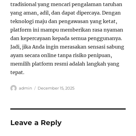
tradisional yang mencari pengalaman taruhan
yang aman, adil, dan dapat dipercaya. Dengan
teknologi maju dan pengawasan yang ketat,
platform ini mampu memberikan rasa nyaman
dan kepercayaan kepada semua penggunanya.
Jadi, jika Anda ingin merasakan sensasi sabung
ayam secara online tanpa risiko penipuan,
memilih platform resmi adalah langkah yang
tepat.
Author
Posted
admin
December 15, 2025
on
Leave a Reply