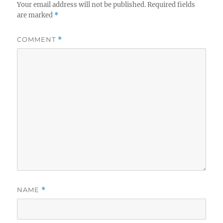
Your email address will not be published.
Required fields
are marked
*
COMMENT
*
NAME
*