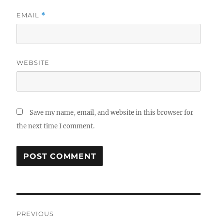
EMAIL
*
WEBSITE
Save my name, email, and website in this browser for
the next time I comment.
Post
PREVIOUS