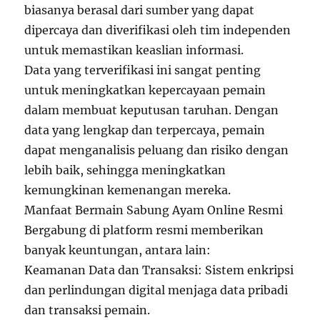
biasanya berasal dari sumber yang dapat
dipercaya dan diverifikasi oleh tim independen
untuk memastikan keaslian informasi.
Data yang terverifikasi ini sangat penting
untuk meningkatkan kepercayaan pemain
dalam membuat keputusan taruhan. Dengan
data yang lengkap dan terpercaya, pemain
dapat menganalisis peluang dan risiko dengan
lebih baik, sehingga meningkatkan
kemungkinan kemenangan mereka.
Manfaat Bermain Sabung Ayam Online Resmi
Bergabung di platform resmi memberikan
banyak keuntungan, antara lain:
Keamanan Data dan Transaksi: Sistem enkripsi
dan perlindungan digital menjaga data pribadi
dan transaksi pemain.