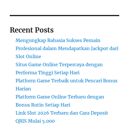
Recent Posts
Mengungkap Rahasia Sukses Pemain
Profesional dalam Mendapatkan Jackpot dari
Slot Online
Situs Game Online Terpercaya dengan
Performa Tinggi Setiap Hari
Platform Game Terbaik untuk Pencari Bonus
Harian
Platform Game Online Terbaru dengan
Bonus Rutin Setiap Hari
Link Slot 2026 Terbaru dan Cara Deposit
QRIS Mulai 5.000