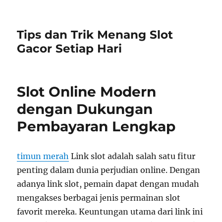
Tips dan Trik Menang Slot
Gacor Setiap Hari
Slot Online Modern
dengan Dukungan
Pembayaran Lengkap
timun merah
Link slot adalah salah satu fitur
penting dalam dunia perjudian online. Dengan
adanya link slot, pemain dapat dengan mudah
mengakses berbagai jenis permainan slot
favorit mereka. Keuntungan utama dari link ini