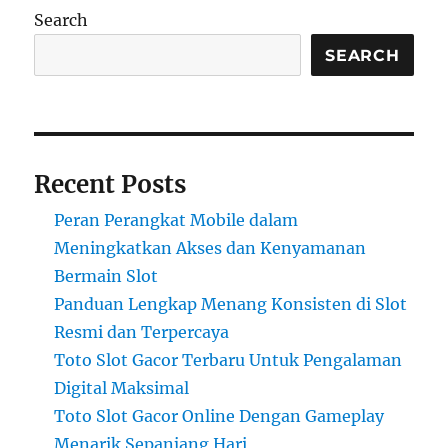
Search
SEARCH
Recent Posts
Peran Perangkat Mobile dalam
Meningkatkan Akses dan Kenyamanan
Bermain Slot
Panduan Lengkap Menang Konsisten di Slot
Resmi dan Terpercaya
Toto Slot Gacor Terbaru Untuk Pengalaman
Digital Maksimal
Toto Slot Gacor Online Dengan Gameplay
Menarik Sepanjang Hari