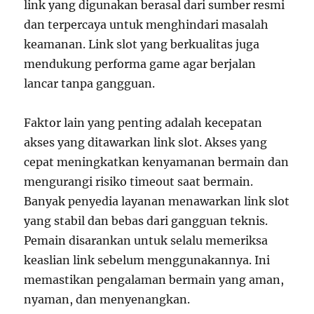
link yang digunakan berasal dari sumber resmi
dan terpercaya untuk menghindari masalah
keamanan. Link slot yang berkualitas juga
mendukung performa game agar berjalan
lancar tanpa gangguan.
Faktor lain yang penting adalah kecepatan
akses yang ditawarkan link slot. Akses yang
cepat meningkatkan kenyamanan bermain dan
mengurangi risiko timeout saat bermain.
Banyak penyedia layanan menawarkan link slot
yang stabil dan bebas dari gangguan teknis.
Pemain disarankan untuk selalu memeriksa
keaslian link sebelum menggunakannya. Ini
memastikan pengalaman bermain yang aman,
nyaman, dan menyenangkan.