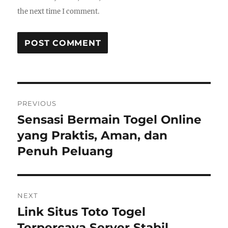
the next time I comment.
Post
PREVIOUS
navigation
Sensasi Bermain Togel Online
Previous
post:
yang Praktis, Aman, dan
Penuh Peluang
NEXT
Link Situs Toto Togel
Next
post:
Terpercaya Server Stabil