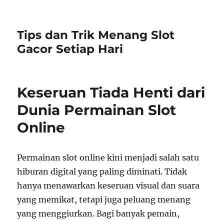
Tips dan Trik Menang Slot
Gacor Setiap Hari
Keseruan Tiada Henti dari
Dunia Permainan Slot
Online
Permainan slot online kini menjadi salah satu
hiburan digital yang paling diminati. Tidak
hanya menawarkan keseruan visual dan suara
yang memikat, tetapi juga peluang menang
yang menggiurkan. Bagi banyak pemain,