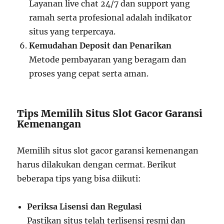
Layanan live chat 24/7 dan support yang
ramah serta profesional adalah indikator
situs yang terpercaya.
Kemudahan Deposit dan Penarikan
Metode pembayaran yang beragam dan
proses yang cepat serta aman.
Tips Memilih Situs Slot Gacor Garansi
Kemenangan
Memilih situs slot gacor garansi kemenangan
harus dilakukan dengan cermat. Berikut
beberapa tips yang bisa diikuti:
Periksa Lisensi dan Regulasi
Pastikan situs telah terlisensi resmi dan