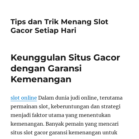
Tips dan Trik Menang Slot
Gacor Setiap Hari
Keunggulan Situs Gacor
dengan Garansi
Kemenangan
slot online
Dalam dunia judi online, terutama
permainan slot, keberuntungan dan strategi
menjadi faktor utama yang menentukan
kemenangan. Banyak pemain yang mencari
situs slot gacor garansi kemenangan untuk