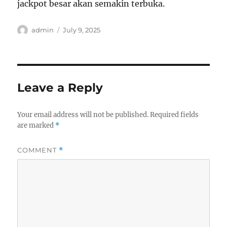
jackpot besar akan semakin terbuka.
Author
Posted
admin
July 9, 2025
on
Leave a Reply
Your email address will not be published.
Required fields
are marked
*
COMMENT
*