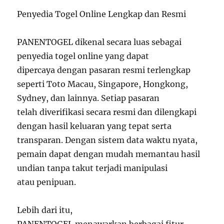
Penyedia Togel Online Lengkap dan Resmi
PANENTOGEL dikenal secara luas sebagai
penyedia togel online yang dapat
dipercaya dengan pasaran resmi terlengkap
seperti Toto Macau, Singapore, Hongkong,
Sydney, dan lainnya. Setiap pasaran
telah diverifikasi secara resmi dan dilengkapi
dengan hasil keluaran yang tepat serta
transparan. Dengan sistem data waktu nyata,
pemain dapat dengan mudah memantau hasil
undian tanpa takut terjadi manipulasi
atau penipuan.
Lebih dari itu,