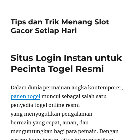
Tips dan Trik Menang Slot
Gacor Setiap Hari
Situs Login Instan untuk
Pecinta Togel Resmi
Dalam dunia permainan angka kontemporer,
panen togel
muncul sebagai salah satu
penyedia togel online resmi
yang menyuguhkan pengalaman
bermain yang cepat, aman, dan
menguntungkan bagi para pemain. Dengan