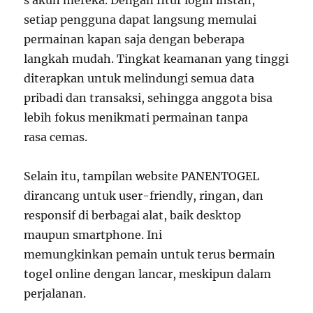
s akun mereka. Dengan fitur login instan,
setiap pengguna dapat langsung memulai
permainan kapan saja dengan beberapa
langkah mudah. Tingkat keamanan yang tinggi
diterapkan untuk melindungi semua data
pribadi dan transaksi, sehingga anggota bisa
lebih fokus menikmati permainan tanpa
rasa cemas.
Selain itu, tampilan website PANENTOGEL
dirancang untuk user-friendly, ringan, dan
responsif di berbagai alat, baik desktop
maupun smartphone. Ini
memungkinkan pemain untuk terus bermain
togel online dengan lancar, meskipun dalam
perjalanan.