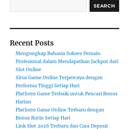
SEARCH
Recent Posts
Mengungkap Rahasia Sukses Pemain
Profesional dalam Mendapatkan Jackpot dari
Slot Online
Situs Game Online Terpercaya dengan
Performa Tinggi Setiap Hari
Platform Game Terbaik untuk Pencari Bonus
Harian
Platform Game Online Terbaru dengan
Bonus Rutin Setiap Hari
Link Slot 2026 Terbaru dan Cara Deposit