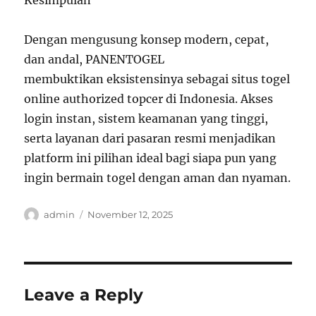
Kesimpulan
Dengan mengusung konsep modern, cepat,
dan andal, PANENTOGEL
membuktikan eksistensinya sebagai situs togel
online authorized topcer di Indonesia. Akses
login instan, sistem keamanan yang tinggi,
serta layanan dari pasaran resmi menjadikan
platform ini pilihan ideal bagi siapa pun yang
ingin bermain togel dengan aman dan nyaman.
Author
Posted
admin
November 12, 2025
on
Leave a Reply