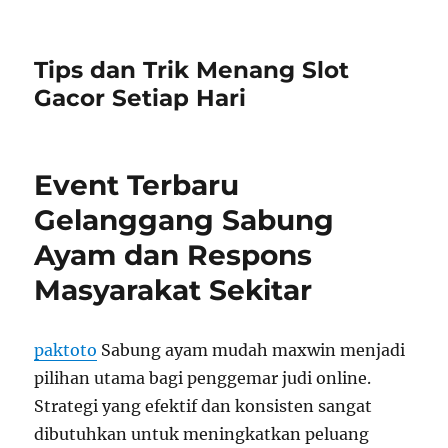
Tips dan Trik Menang Slot
Gacor Setiap Hari
Event Terbaru
Gelanggang Sabung
Ayam dan Respons
Masyarakat Sekitar
paktoto
Sabung ayam mudah maxwin menjadi
pilihan utama bagi penggemar judi online.
Strategi yang efektif dan konsisten sangat
dibutuhkan untuk meningkatkan peluang