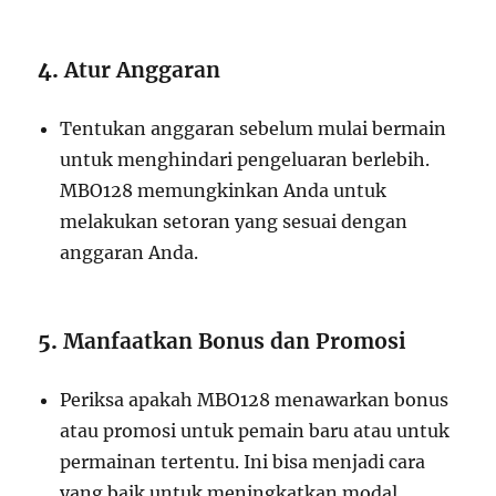
4.
Atur Anggaran
Tentukan anggaran sebelum mulai bermain
untuk menghindari pengeluaran berlebih.
MBO128 memungkinkan Anda untuk
melakukan setoran yang sesuai dengan
anggaran Anda.
5.
Manfaatkan Bonus dan Promosi
Periksa apakah MBO128 menawarkan bonus
atau promosi untuk pemain baru atau untuk
permainan tertentu. Ini bisa menjadi cara
yang baik untuk meningkatkan modal