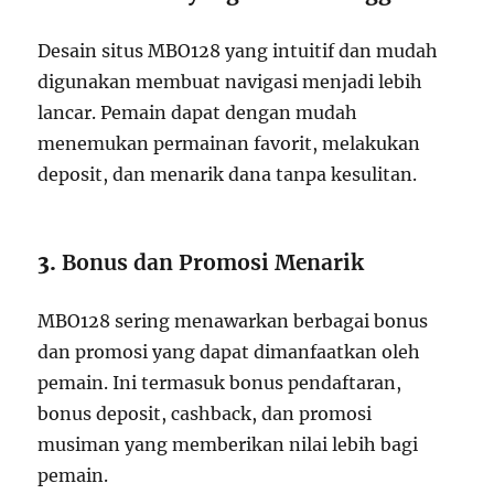
Desain situs MBO128 yang intuitif dan mudah
digunakan membuat navigasi menjadi lebih
lancar. Pemain dapat dengan mudah
menemukan permainan favorit, melakukan
deposit, dan menarik dana tanpa kesulitan.
3.
Bonus dan Promosi Menarik
MBO128 sering menawarkan berbagai bonus
dan promosi yang dapat dimanfaatkan oleh
pemain. Ini termasuk bonus pendaftaran,
bonus deposit, cashback, dan promosi
musiman yang memberikan nilai lebih bagi
pemain.