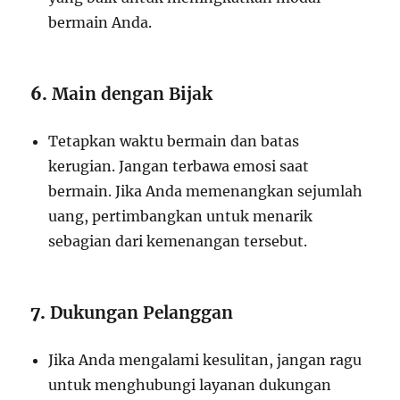
bermain Anda.
6.
Main dengan Bijak
Tetapkan waktu bermain dan batas
kerugian. Jangan terbawa emosi saat
bermain. Jika Anda memenangkan sejumlah
uang, pertimbangkan untuk menarik
sebagian dari kemenangan tersebut.
7.
Dukungan Pelanggan
Jika Anda mengalami kesulitan, jangan ragu
untuk menghubungi layanan dukungan