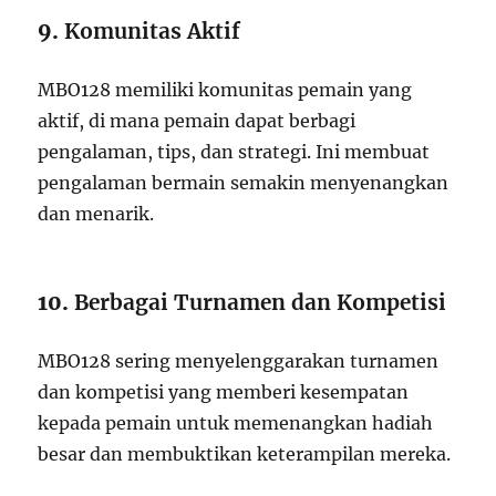
9.
Komunitas Aktif
MBO128 memiliki komunitas pemain yang
aktif, di mana pemain dapat berbagi
pengalaman, tips, dan strategi. Ini membuat
pengalaman bermain semakin menyenangkan
dan menarik.
10.
Berbagai Turnamen dan Kompetisi
MBO128 sering menyelenggarakan turnamen
dan kompetisi yang memberi kesempatan
kepada pemain untuk memenangkan hadiah
besar dan membuktikan keterampilan mereka.