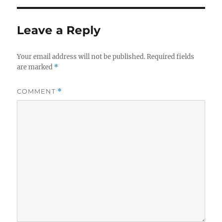
Leave a Reply
Your email address will not be published.
Required fields
are marked
*
COMMENT
*