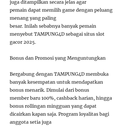
juga ditampilkan secara jelas agar
pemain dapat memilih game dengan peluang
menang yang paling
besar. Inilah sebabnya banyak pemain
menyebut TAMPUNG4D sebagai situs slot
gacor 2025.
Bonus dan Promosi yang Menguntungkan
Bergabung dengan TAMPUNG4D membuka
banyak kesempatan untuk mendapatkan
bonus menarik. Dimulai dari bonus
member baru 100%, cashback harian, hingga
bonus rollingan mingguan yang dapat
dicairkan kapan saja. Program loyalitas bagi
anggota setia juga