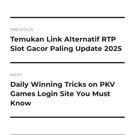
Post
PREVIOUS
navigation
Temukan Link Alternatif RTP
Previous
post:
Slot Gacor Paling Update 2025
NEXT
Daily Winning Tricks on PKV
Next
post:
Games Login Site You Must
Know