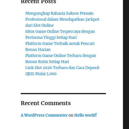
Recent Posts
Mengungkap Rahasia Sukses Pemain
Profesional dalam Mendapatkan Jackpot
dari Slot Online
Situs Game Online Terpercaya dengan
Performa Tinggi Setiap Hari
Platform Game Terbaik untuk Pencari
Bonus Harian
Platform Game Online Terbaru dengan
Bonus Rutin Setiap Hari
Link Slot 2026 Terbaru dan Cara Deposit
QRIS Mulai 5.000
Recent Comments
A WordPress Commenter
on
Hello world!