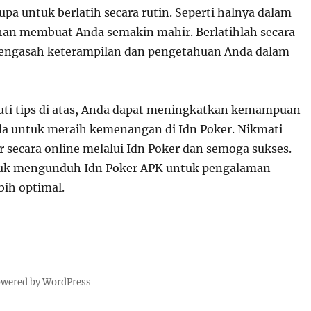
upa untuk berlatih secara rutin. Seperti halnya dalam
tihan membuat Anda semakin mahir. Berlatihlah secara
mengasah keterampilan dan pengetahuan Anda dalam
ti tips di atas, Anda dapat meningkatkan kemampuan
a untuk meraih kemenangan di Idn Poker. Nikmati
 secara online melalui Idn Poker dan semoga sukses.
tuk mengunduh Idn Poker APK untuk pengalaman
bih optimal.
owered by WordPress