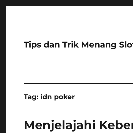
Tips dan Trik Menang Slo
Tag:
idn poker
Menjelajahi Kebe