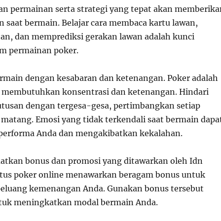
n permainan serta strategi yang tepat akan memberika
 saat bermain. Belajar cara membaca kartu lawan,
an, dan memprediksi gerakan lawan adalah kunci
am permainan poker.
bermain dengan kesabaran dan ketenangan. Poker adalah
 membutuhkan konsentrasi dan ketenangan. Hindari
tusan dengan tergesa-gesa, pertimbangkan setiap
matang. Emosi yang tidak terkendali saat bermain dapa
erforma Anda dan mengakibatkan kekalahan.
atkan bonus dan promosi yang ditawarkan oleh Idn
itus poker online menawarkan beragam bonus untuk
eluang kemenangan Anda. Gunakan bonus tersebut
ntuk meningkatkan modal bermain Anda.