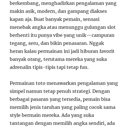
berkembang, menghadirkan pengalaman yang
makin asik, modern, dan gampang diakses
kapan aja. Buat banyak pemain, sensasi
menebak angka atau menunggu gulungan slot
berhenti itu punya vibe yang unik—campuran
tegang, seru, dan bikin penasaran. Nggak
heran kalau permainan ini jadi hiburan favorit
banyak orang, terutama mereka yang suka
adrenalin tipis-tipis tapi tetap fun.
Permainan toto menawarkan pengalaman yang
simpel namun tetap penuh strategi. Dengan
berbagai pasaran yang tersedia, pemain bisa
memilih jenis taruhan yang paling cocok sama
style bermain mereka. Ada yang suka
tantangan dengan memilih angka sendiri, ada