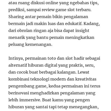
atau ruang diskusi online yang ngebahas tips,
prediksi, sampai review game slot terbaru.
Sharing antar pemain bikin pengalaman
bermain jadi makin luas dan edukatif. Kadang,
dari obrolan ringan aja bisa dapat insight
menarik yang bantu pemain meningkatkan
peluang kemenangan.
Intinya, permainan toto dan slot hadir sebagai
alternatif hiburan digital yang praktis, seru,
dan cocok buat berbagai kalangan. Lewat
kombinasi teknologi modern dan kreativitas
pengembang game, kedua permainan ini terus
berinovasi menghadirkan pengalaman yang
lebih immersive. Buat kamu yang pengen
hiburan yang santai tapi tetap menegangkan,