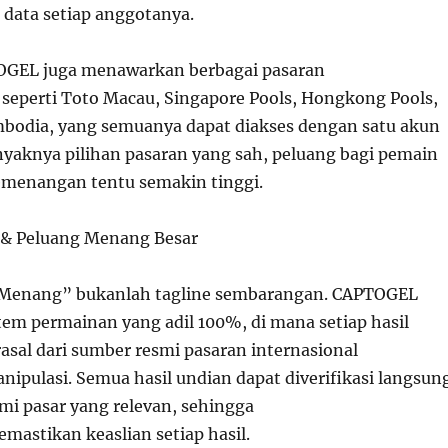
 data setiap anggotanya.
TOGEL juga menawarkan berbagai pasaran
r seperti Toto Macau, Singapore Pools, Hongkong Pools,
bodia, yang semuanya dapat diakses dengan satu akun
nyaknya pilihan pasaran yang sah, peluang bagi pemain
emenangan tentu semakin tinggi.
y & Peluang Menang Besar
u Menang” bukanlah tagline sembarangan. CAPTOGEL
em permainan yang adil 100%, di mana setiap hasil
asal dari sumber resmi pasaran internasional
nipulasi. Semua hasil undian dapat diverifikasi langsun
smi pasar yang relevan, sehingga
mastikan keaslian setiap hasil.