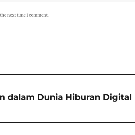
 the next time I comment.
dalam Dunia Hiburan Digital