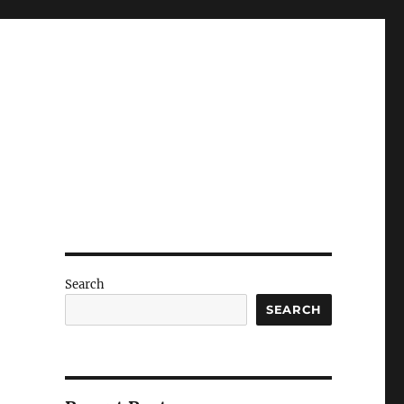
Search
SEARCH