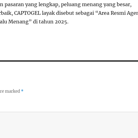
ihan pasaran yang lengkap, peluang menang yang besar,
erbaik, CAPTOGEL layak disebut sebagai “Area Resmi Age
lalu Menang” di tahun 2025.
 are marked
*