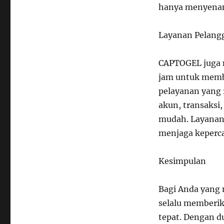
hanya menyenan
Layanan Pelangg
CAPTOGEL juga m
jam untuk memb
pelayanan yang r
akun, transaksi,
mudah. Layanan
menjaga keperc
Kesimpulan
Bagi Anda yang 
selalu memberi
tepat. Dengan d