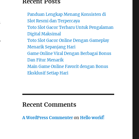
Recent Posts
Panduan Lengkap Menang Konsisten di
Slot Resmi dan Terpercaya
n
Toto Slot Gacor Terbaru Untuk Pengalaman
Digital Maksimal
,
Toto Slot Gacor Online Dengan Gameplay
Menarik Sepanjang Hari
Game Online Viral Dengan Berbagai Bonus
Dan Fitur Menarik
Main Game Online Favorit dengan Bonus
Eksklusif Setiap Hari
Recent Comments
A WordPress Commenter
on
Hello world!