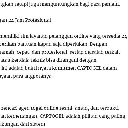
gkan tetapi juga menguntungkan bagi para pemain.
an 24 Jam Profesional
emiliki tim layanan pelanggan online yang tersedia 24
erikan bantuan kapan saja diperlukan. Dengan
amah, cepat, dan profesional, setiap masalah terkait
 atau kendala teknis bisa ditangani dengan
 ini adalah bukti nyata komitmen CAPTOGEL dalam
ayaan para anggotanya.
mencari agen togel online resmi, aman, dan terbukti
kan kemenangan, CAPTOGEL adalah pilihan yang paling
ukungan dari sistem