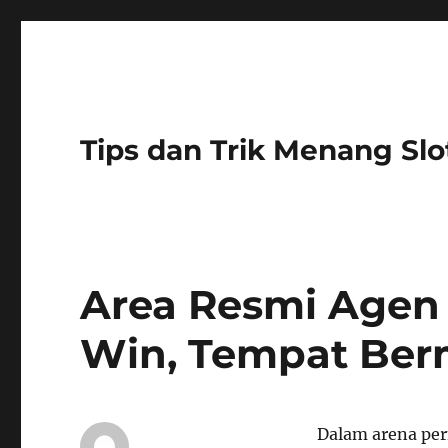
Tips dan Trik Menang Slo
Area Resmi Agen 
Win, Tempat Berm
Dalam arena pe