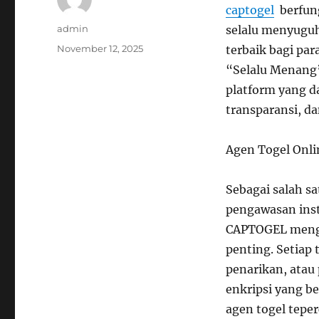
captogel
berfung
Author
admin
selalu menyugu
Posted
November 12, 2025
terbaik bagi par
on
“Selalu Menang”
platform yang 
transparansi, d
Agen Togel Onli
Sebagai salah sa
pengawasan insti
CAPTOGEL mengu
penting. Setiap
penarikan, atau
enkripsi yang b
agen togel tep