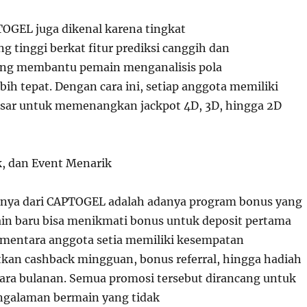
TOGEL juga dikenal karena tingkat
 tinggi berkat fitur prediksi canggih dan
 yang membantu pemain menganalisis pola
ih tepat. Dengan cara ini, setiap anggota memiliki
esar untuk memenangkan jackpot 4D, 3D, hingga 2D
, dan Event Menarik
nnya dari CAPTOGEL adalah adanya program bonus yang
n baru bisa menikmati bonus untuk deposit pertama
mentara anggota setia memiliki kesempatan
an cashback mingguan, bonus referral, hingga hadiah
cara bulanan. Semua promosi tersebut dirancang untuk
galaman bermain yang tidak