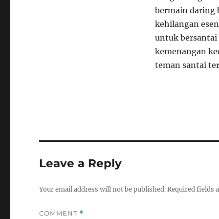
bermain daring 
kehilangan esen
untuk bersantai
kemenangan keci
teman santai te
Leave a Reply
Your email address will not be published.
Required fields
COMMENT
*