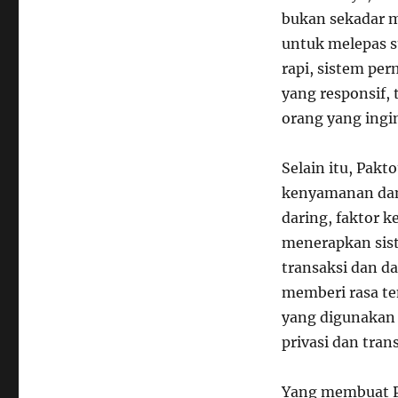
bukan sekadar 
untuk melepas s
rapi, sistem pe
yang responsif, 
orang yang ingi
Selain itu, Pak
kenyamanan dan
daring, faktor k
menerapkan sis
transaksi dan da
memberi rasa te
yang digunakan 
privasi dan tran
Yang membuat Pa