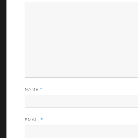
NAME
*
EMAIL
*