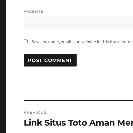
WEBSITE
Save my name, email, and website in this browser for
Post
PREVIOUS
navigation
Link Situs Toto Aman Me
Previous
post: