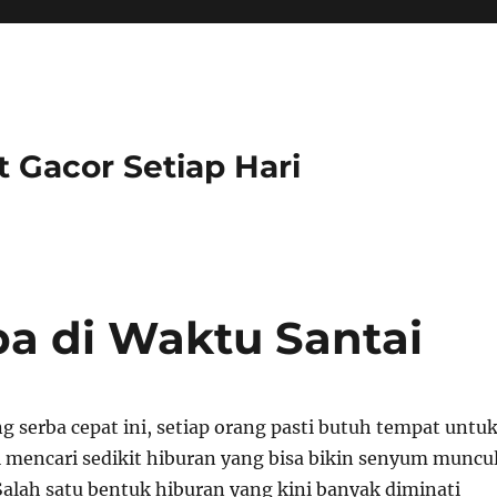
t Gacor Setiap Hari
a di Waktu Santai
 serba cepat ini, setiap orang pasti butuh tempat untu
l mencari sedikit hiburan yang bisa bikin senyum muncu
Salah satu bentuk hiburan yang kini banyak diminati