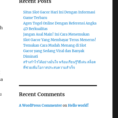
Recent Posts
Situs Slot Gacor Hari Ini Dengan Informasi
Game Terbaru
Agen Togel Online Dengan Referensi Angka
ah
4D Berkualitas
Jangan Asal Main! Ini Cara Menemukan
Slot Gacor Yang Membayar Terus Menerus!
Temukan Cara Mudah Menang di Slot
Gacor yang Sedang Viral dan Banyak
Diminati
สร้างกำไรได้อย่างมั่นใจ พร้อมเรียนรู้วิธีเล่น สล็อต
ที่ช่วยเพิ่มโอกาสประสบความสำเร็จ
g
sa
Recent Comments
u
A WordPress Commenter
on
Hello world!