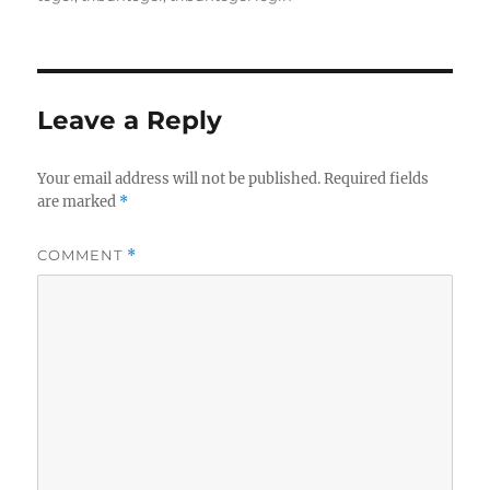
Leave a Reply
Your email address will not be published.
Required fields
are marked
*
COMMENT
*