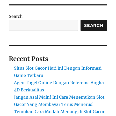
Search
SEARCH
Recent Posts
Situs Slot Gacor Hari Ini Dengan Informasi
Game Terbaru
Agen Togel Online Dengan Referensi Angka
4D Berkualitas
Jangan Asal Main! Ini Cara Menemukan Slot
Gacor Yang Membayar Terus Menerus!
Temukan Cara Mudah Menang di Slot Gacor