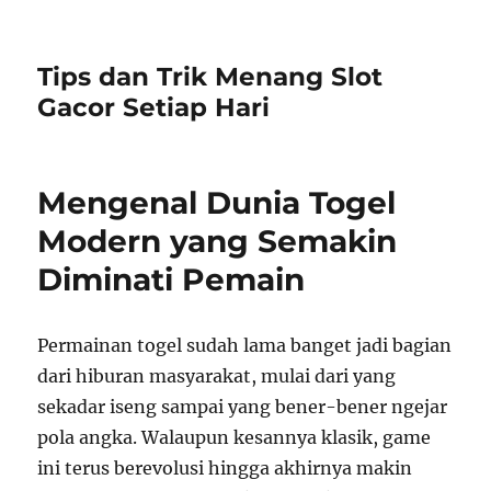
Tips dan Trik Menang Slot
Gacor Setiap Hari
Mengenal Dunia Togel
Modern yang Semakin
Diminati Pemain
Permainan togel sudah lama banget jadi bagian
dari hiburan masyarakat, mulai dari yang
sekadar iseng sampai yang bener-bener ngejar
pola angka. Walaupun kesannya klasik, game
ini terus berevolusi hingga akhirnya makin