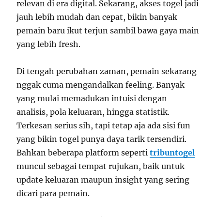
relevan di era digital. Sekarang, akses togel jadi
jauh lebih mudah dan cepat, bikin banyak
pemain baru ikut terjun sambil bawa gaya main
yang lebih fresh.
Di tengah perubahan zaman, pemain sekarang
nggak cuma mengandalkan feeling. Banyak
yang mulai memadukan intuisi dengan
analisis, pola keluaran, hingga statistik.
Terkesan serius sih, tapi tetap aja ada sisi fun
yang bikin togel punya daya tarik tersendiri.
Bahkan beberapa platform seperti
tribuntogel
muncul sebagai tempat rujukan, baik untuk
update keluaran maupun insight yang sering
dicari para pemain.