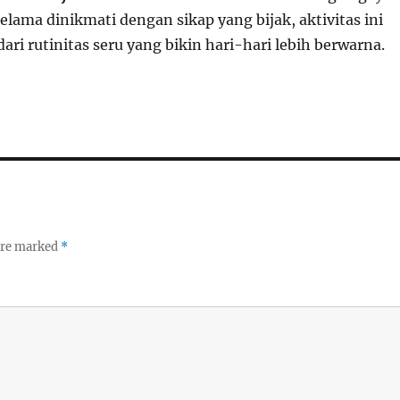
lama dinikmati dengan sikap yang bijak, aktivitas ini
dari rutinitas seru yang bikin hari-hari lebih berwarna.
 are marked
*