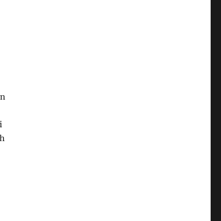
an
i
ih