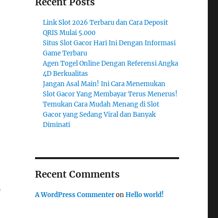
Recent Posts
Link Slot 2026 Terbaru dan Cara Deposit
QRIS Mulai 5.000
Situs Slot Gacor Hari Ini Dengan Informasi
Game Terbaru
Agen Togel Online Dengan Referensi Angka
4D Berkualitas
Jangan Asal Main! Ini Cara Menemukan
Slot Gacor Yang Membayar Terus Menerus!
Temukan Cara Mudah Menang di Slot
Gacor yang Sedang Viral dan Banyak
Diminati
Recent Comments
n
A WordPress Commenter
on
Hello world!