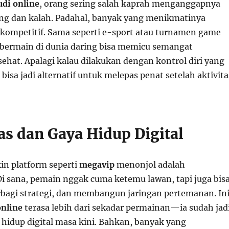
udi online
, orang sering salah kaprah menganggapnya
g dan kalah. Padahal, banyak yang menikmatinya
 kompetitif. Sama seperti e-sport atau turnamen game
i bermain di dunia daring bisa memicu semangat
ehat. Apalagi kalau dilakukan dengan kontrol diri yang
 bisa jadi alternatif untuk melepas penat setelah aktivita
s dan Gaya Hidup Digital
kin platform seperti
megavip
menonjol adalah
i sana, pemain nggak cuma ketemu lawan, tapi juga bis
erbagi strategi, dan membangun jaringan pertemanan. In
online
terasa lebih dari sekadar permainan—ia sudah jad
 hidup digital masa kini. Bahkan, banyak yang