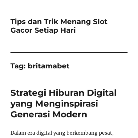
Tips dan Trik Menang Slot
Gacor Setiap Hari
Tag:
britamabet
Strategi Hiburan Digital
yang Menginspirasi
Generasi Modern
Dalam era digital yang berkembang pesat,