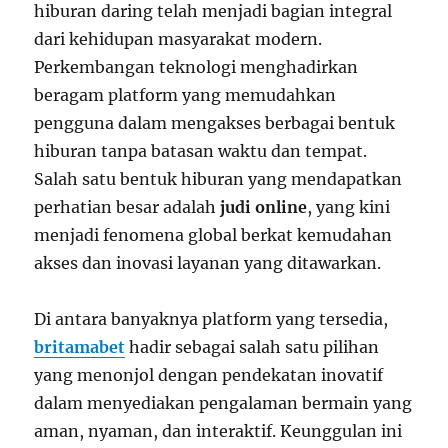
hiburan daring telah menjadi bagian integral
dari kehidupan masyarakat modern.
Perkembangan teknologi menghadirkan
beragam platform yang memudahkan
pengguna dalam mengakses berbagai bentuk
hiburan tanpa batasan waktu dan tempat.
Salah satu bentuk hiburan yang mendapatkan
perhatian besar adalah
judi online
, yang kini
menjadi fenomena global berkat kemudahan
akses dan inovasi layanan yang ditawarkan.
Di antara banyaknya platform yang tersedia,
britamabet
hadir sebagai salah satu pilihan
yang menonjol dengan pendekatan inovatif
dalam menyediakan pengalaman bermain yang
aman, nyaman, dan interaktif. Keunggulan ini