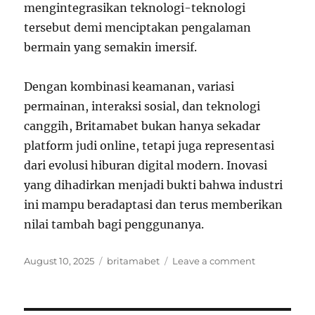
mengintegrasikan teknologi-teknologi
tersebut demi menciptakan pengalaman
bermain yang semakin imersif.
Dengan kombinasi keamanan, variasi
permainan, interaksi sosial, dan teknologi
canggih, Britamabet bukan hanya sekadar
platform judi online, tetapi juga representasi
dari evolusi hiburan digital modern. Inovasi
yang dihadirkan menjadi bukti bahwa industri
ini mampu beradaptasi dan terus memberikan
nilai tambah bagi penggunanya.
Posted
Tags
on
August 10, 2025
britamabet
Leave a comment
on
Strategi
Hiburan
Digital