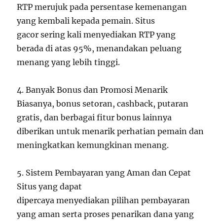
RTP merujuk pada persentase kemenangan
yang kembali kepada pemain. Situs
gacor sering kali menyediakan RTP yang
berada di atas 95%, menandakan peluang
menang yang lebih tinggi.
4. Banyak Bonus dan Promosi Menarik
Biasanya, bonus setoran, cashback, putaran
gratis, dan berbagai fitur bonus lainnya
diberikan untuk menarik perhatian pemain dan
meningkatkan kemungkinan menang.
5. Sistem Pembayaran yang Aman dan Cepat
Situs yang dapat
dipercaya menyediakan pilihan pembayaran
yang aman serta proses penarikan dana yang