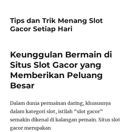
Tips dan Trik Menang Slot
Gacor Setiap Hari
Keunggulan Bermain di
Situs Slot Gacor yang
Memberikan Peluang
Besar
Dalam dunia permainan daring, khususnya
dalam kategori slot, istilah “slot gacor”
semakin dikenal di kalangan pemain. Situs slot
gacor merupakan