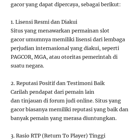
gacor yang dapat dipercaya, sebagai berikut:
1. Lisensi Resmi dan Diakui
Situs yang menawarkan permainan slot
gacor umumnya memiliki lisensi dari lembaga
perjudian internasional yang diakui, seperti
PAGCOR, MGA, atau otoritas pemerintah di
suatu negara.
2. Reputasi Positif dan Testimoni Baik
Carilah pendapat dari pemain lain
dan tinjauan di forum judi online. Situs yang
gacor biasanya memiliki reputasi yang baik dan
banyak pemain yang merasa diuntungkan.
3. Rasio RTP (Return To Player) Tinggi