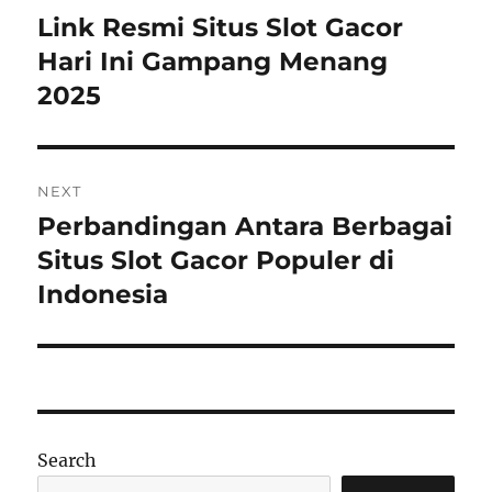
navigation
Link Resmi Situs Slot Gacor
Previous
post:
Hari Ini Gampang Menang
2025
NEXT
Perbandingan Antara Berbagai
Next
post:
Situs Slot Gacor Populer di
Indonesia
Search