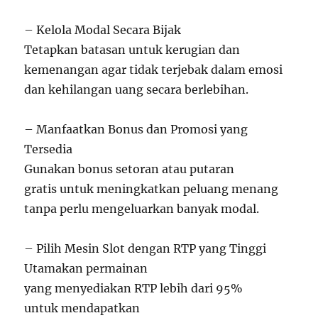
– Kelola Modal Secara Bijak
Tetapkan batasan untuk kerugian dan
kemenangan agar tidak terjebak dalam emosi
dan kehilangan uang secara berlebihan.
– Manfaatkan Bonus dan Promosi yang
Tersedia
Gunakan bonus setoran atau putaran
gratis untuk meningkatkan peluang menang
tanpa perlu mengeluarkan banyak modal.
– Pilih Mesin Slot dengan RTP yang Tinggi
Utamakan permainan
yang menyediakan RTP lebih dari 95%
untuk mendapatkan