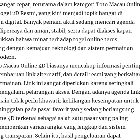
angat cepat, terutama dalam kategori Toto Macau Onli
ogel 2D Resmi, yang kini menjadi topik hangat di
rm digital. Banyak pemain aktif sedang mencari agenda
dipercaya dan aman, stabil, serta dapat diakses kapan
jukkan bahwa minat terhadap togel online terus
ng dengan kemajuan teknologi dan sistem permainan
odern.
o Macau Online 4D biasanya mencakup informasi pentin
pembaruan link alternatif, dan detail resmi yang berkaita
rmainan. Link ini sangat diperlukan karena seringkali
engalami pelarangan akses. Dengan adanya agenda lin
emain tidak perlu khawatir kehilangan kesempatan untuk
tinggalan pada pasar favorit yang sedang berlangsung.
e 4D terkenal sebagai salah satu pasar yang paling
memberikan variasi angka yang lengkap dan sistem
 transparan. Selain itu, hasil pengeluaran dapat