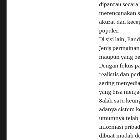
dipantau secar
merencanakan st
akurat dan kece
populer.
Di sisi lain, Ba
Jenis permainan
maupun yang ber
Dengan fokus pa
realistis dan p
sering menyediak
yang bisa menja
Salah satu keung
adanya sistem k
umumnya telah 
informasi pribad
dibuat mudah d