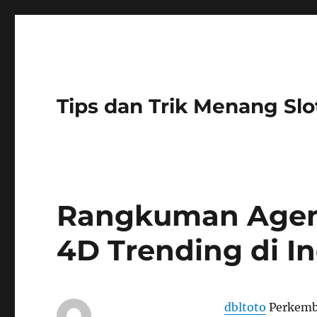
Tips dan Trik Menang Slo
Rangkuman Agen
4D Trending di I
dbltoto
Perkemba