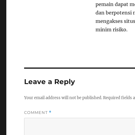
pemain dapat me
dan berpotensi 
mengakses situs
minim risiko.
Leave a Reply
Your email address will not be published.
Required fields
COMMENT
*