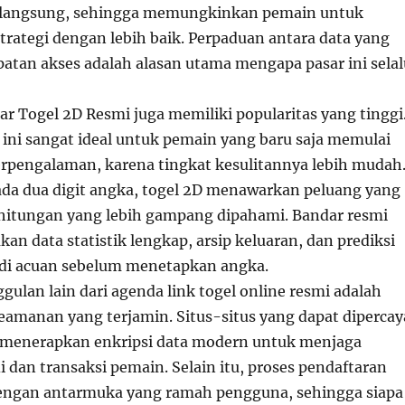
a langsung, sehingga memungkinkan pemain untuk
rategi dengan lebih baik. Perpaduan antara data yang
patan akses adalah alasan utama mengapa pasar ini selal
ndar Togel 2D Resmi juga memiliki popularitas yang tinggi
 ini sangat ideal untuk pemain yang baru saja memulai
pengalaman, karena tingkat kesulitannya lebih mudah
da dua digit angka, togel 2D menawarkan peluang yang
erhitungan yang lebih gampang dipahami. Bandar resmi
an data statistik lengkap, arsip keluaran, dan prediksi
di acuan sebelum menetapkan angka.
gulan lain dari agenda link togel online resmi adalah
eamanan yang terjamin. Situs-situs yang dapat dipercay
menerapkan enkripsi data modern untuk menjaga
i dan transaksi pemain. Selain itu, proses pendaftaran
engan antarmuka yang ramah pengguna, sehingga siapa