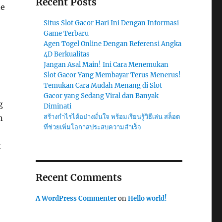
Recent Posts
ne
Situs Slot Gacor Hari Ini Dengan Informasi
Game Terbaru
Agen Togel Online Dengan Referensi Angka
4D Berkualitas
Jangan Asal Main! Ini Cara Menemukan
Slot Gacor Yang Membayar Terus Menerus!
Temukan Cara Mudah Menang di Slot
Gacor yang Sedang Viral dan Banyak
g
Diminati
สร้างกำไรได้อย่างมั่นใจ พร้อมเรียนรู้วิธีเล่น สล็อต
n
ที่ช่วยเพิ่มโอกาสประสบความสำเร็จ
k
Recent Comments
A WordPress Commenter
on
Hello world!