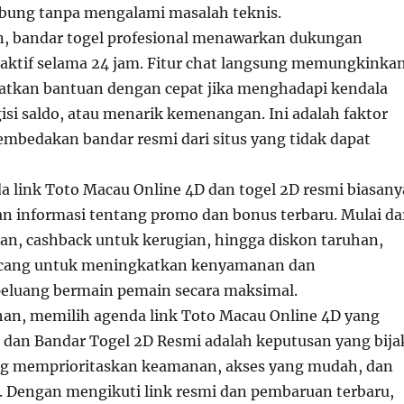
bung tanpa mengalami masalah teknis.
an, bandar togel profesional menawarkan dukungan
aktif selama 24 jam. Fitur chat langsung memungkinka
tkan bantuan dengan cepat jika menghadapi kendala
isi saldo, atau menarik kemenangan. Ini adalah faktor
mbedakan bandar resmi dari situs yang tidak dapat
da link Toto Macau Online 4D dan togel 2D resmi biasany
n informasi tentang promo dan bonus terbaru. Mulai da
an, cashback untuk kerugian, hingga diskon taruhan,
cang untuk meningkatkan kenyamanan dan
eluang bermain pemain secara maksimal.
han, memilih agenda link Toto Macau Online 4D yang
 dan Bandar Togel 2D Resmi adalah keputusan yang bija
ng memprioritaskan keamanan, akses yang mudah, dan
n. Dengan mengikuti link resmi dan pembaruan terbaru,