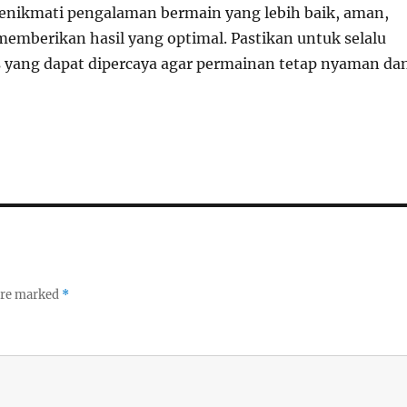
nikmati pengalaman bermain yang lebih baik, aman,
memberikan hasil yang optimal. Pastikan untuk selalu
 yang dapat dipercaya agar permainan tetap nyaman da
 are marked
*