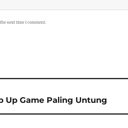
 the next time I comment.
Top Up Game Paling Untung