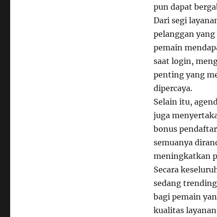
pun dapat berga
Dari segi layan
pelanggan yang 
pemain mendapa
saat login, meng
penting yang me
dipercaya.
Selain itu, agen
juga menyertaka
bonus pendaftar
semuanya diran
meningkatkan p
Secara keseluru
sedang trending
bagi pemain ya
kualitas layana