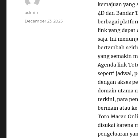
kemajuan yang s
Author
admin
4D dan Bandar T
Posted
December 23, 2025
berbagai platfo
on
link yang dapat 
saja. Ini menun
bertambah seiri
yang semakin m
Agenda link Tot
seperti jadwal, 
dengan akses pe
domain utama m
terkini, para p
bermain atau ke
Toto Macau Onlin
disukai karena 
pengeluaran yang