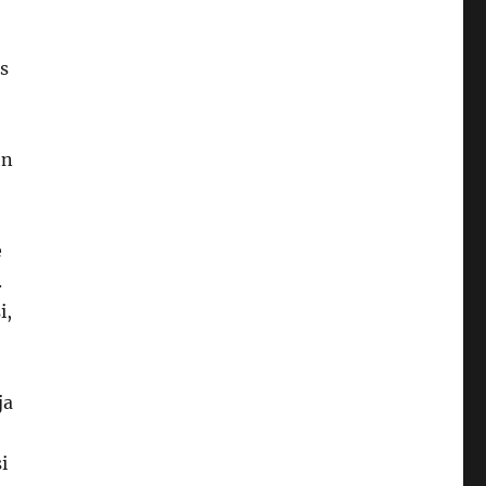
s
en
e
.
i,
ja
i