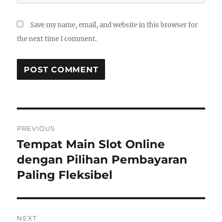
Save my name, email, and website in this browser for
the next time I comment.
Post
PREVIOUS
navigation
Tempat Main Slot Online
Previous
post:
dengan Pilihan Pembayaran
Paling Fleksibel
NEXT