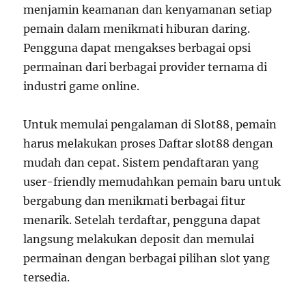
menjamin keamanan dan kenyamanan setiap
pemain dalam menikmati hiburan daring.
Pengguna dapat mengakses berbagai opsi
permainan dari berbagai provider ternama di
industri game online.
Untuk memulai pengalaman di Slot88, pemain
harus melakukan proses Daftar slot88 dengan
mudah dan cepat. Sistem pendaftaran yang
user-friendly memudahkan pemain baru untuk
bergabung dan menikmati berbagai fitur
menarik. Setelah terdaftar, pengguna dapat
langsung melakukan deposit dan memulai
permainan dengan berbagai pilihan slot yang
tersedia.