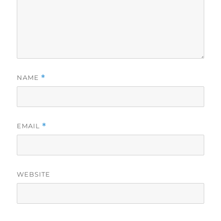
NAME
*
EMAIL
*
WEBSITE