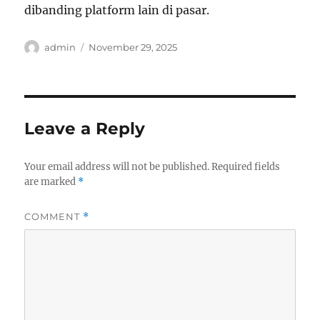
dibanding platform lain di pasar.
Author
Posted
admin
November 29, 2025
on
Leave a Reply
Your email address will not be published.
Required fields
are marked
*
COMMENT
*