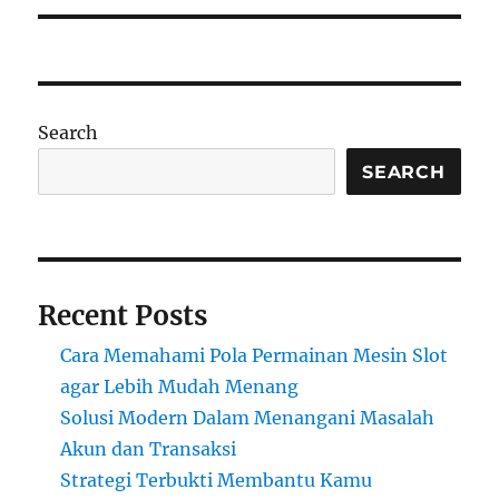
Search
SEARCH
Recent Posts
Cara Memahami Pola Permainan Mesin Slot
agar Lebih Mudah Menang
Solusi Modern Dalam Menangani Masalah
Akun dan Transaksi
Strategi Terbukti Membantu Kamu