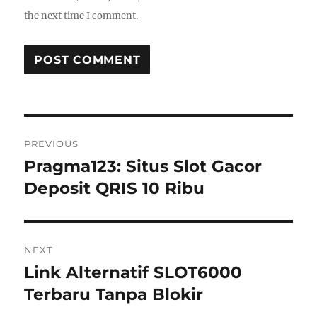
the next time I comment.
Post
PREVIOUS
navigation
Pragma123: Situs Slot Gacor
Previous
post:
Deposit QRIS 10 Ribu
NEXT
Link Alternatif SLOT6000
Next
post:
Terbaru Tanpa Blokir