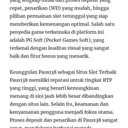
yang lengkap mulai dari proses deposit yang
cepat, penarikan (WD) yang mudah, hingga
pilihan permainan slot terunggul yang siap
memberikan kemenangan optimal. Salah satu
penyedia game terkemuka di platform ini
adalah PG Soft (Pocket Games Soft), yang
terkenal dengan kualitas visual yang sangat
baik dan fitur bonus yang menarik.
Keunggulan Paus138 sebagai Situs Slot Terbaik
Paus138 memiliki reputasi untuk tingkat RTP
yang tinggi, yang berarti kemungkinan
menang di sini jauh lebih besar dibandingkan
dengan situs lain. Selain itu, keamanan dan
kenyamanan pengguna menjadi fokus utama.
Proses deposit dan penarikan di Paus138 sangat