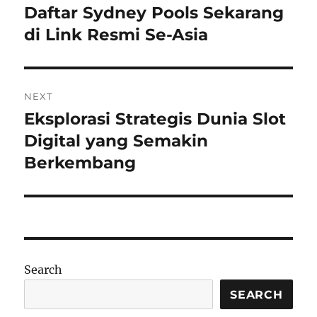
navigation
Daftar Sydney Pools Sekarang
Previous
post:
di Link Resmi Se-Asia
NEXT
Eksplorasi Strategis Dunia Slot
Next
post:
Digital yang Semakin
Berkembang
Search
SEARCH