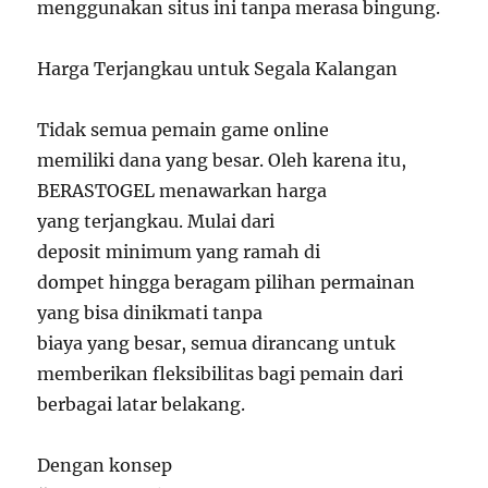
menggunakan situs ini tanpa merasa bingung.
Harga Terjangkau untuk Segala Kalangan
Tidak semua pemain game online
memiliki dana yang besar. Oleh karena itu,
BERASTOGEL menawarkan harga
yang terjangkau. Mulai dari
deposit minimum yang ramah di
dompet hingga beragam pilihan permainan
yang bisa dinikmati tanpa
biaya yang besar, semua dirancang untuk
memberikan fleksibilitas bagi pemain dari
berbagai latar belakang.
Dengan konsep