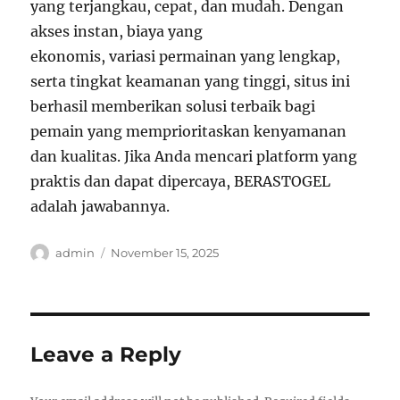
yang terjangkau, cepat, dan mudah. Dengan
akses instan, biaya yang
ekonomis, variasi permainan yang lengkap,
serta tingkat keamanan yang tinggi, situs ini
berhasil memberikan solusi terbaik bagi
pemain yang memprioritaskan kenyamanan
dan kualitas. Jika Anda mencari platform yang
praktis dan dapat dipercaya, BERASTOGEL
adalah jawabannya.
Author
Posted
admin
November 15, 2025
on
Leave a Reply