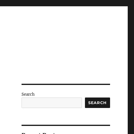
Search
SEARCH