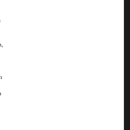
a
a,
n
h