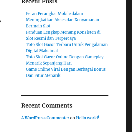
Recent Posts
Peran Perangkat Mobile dalam
Meningkatkan Akses dan Kenyamanan
s
Bermain Slot
Panduan Lengkap Menang Konsisten di
Slot Resmi dan Terpercaya
Toto Slot Gacor Terbaru Untuk Pengalaman
Digital Maksimal
Toto Slot Gacor Online Dengan Gameplay
Menarik Sepanjang Hari
Game Online Viral Dengan Berbagai Bonus
Dan Fitur Menarik
Recent Comments
A WordPress Commenter
on
Hello world!