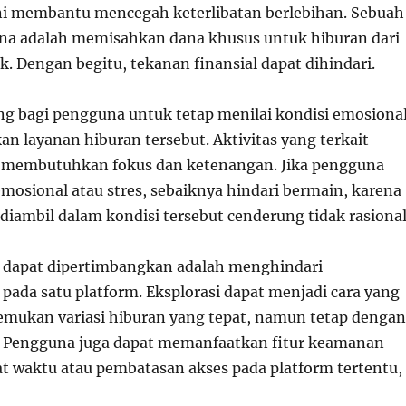
ini membantu mencegah keterlibatan berlebihan. Sebuah
ana adalah memisahkan dana khusus untuk hiburan dari
. Dengan begitu, tekanan finansial dapat dihindari.
ing bagi pengguna untuk tetap menilai kondisi emosiona
n layanan hiburan tersebut. Aktivitas yang terkait
 membutuhkan fokus dan ketenangan. Jika pengguna
mosional atau stres, sebaiknya hindari bermain, karena
diambil dalam kondisi tersebut cenderung tidak rasional
g dapat dipertimbangkan adalah menghindari
pada satu platform. Eksplorasi dapat menjadi cara yang
mukan variasi hiburan yang tepat, namun tetap dengan
s. Pengguna juga dapat memanfaatkan fitur keamanan
at waktu atau pembatasan akses pada platform tertentu,