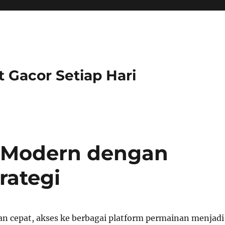
t Gacor Setiap Hari
n Modern dengan
rategi
an cepat, akses ke berbagai platform permainan menjadi