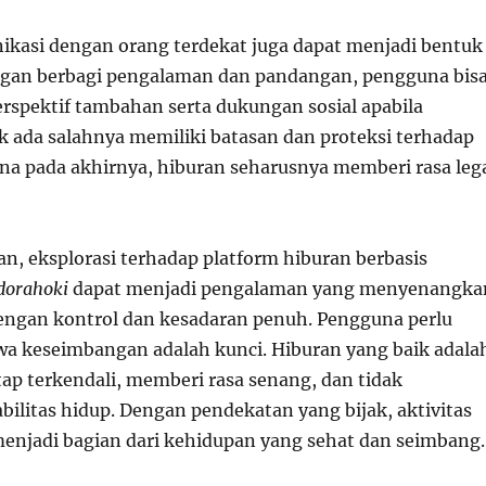
ikasi dengan orang terdekat juga dapat menjadi bentuk
engan berbagi pengalaman dan pandangan, pengguna bis
spektif tambahan serta dukungan sosial apabila
ak ada salahnya memiliki batasan dan proteksi terhadap
rena pada akhirnya, hiburan seharusnya memberi rasa leg
n, eksplorasi terhadap platform hiburan berbasis
dorahoki
dapat menjadi pengalaman yang menyenangka
dengan kontrol dan kesadaran penuh. Pengguna perlu
 keseimbangan adalah kunci. Hiburan yang baik adala
tap terkendali, memberi rasa senang, dan tidak
ilitas hidup. Dengan pendekatan yang bijak, aktivitas
menjadi bagian dari kehidupan yang sehat dan seimbang.