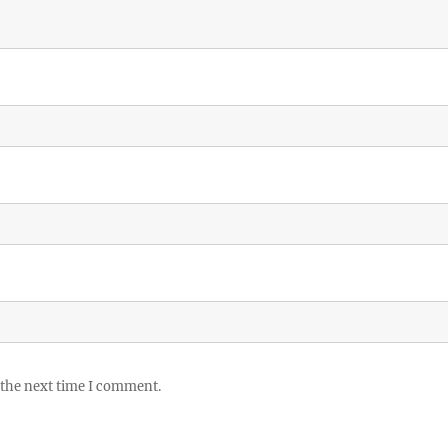
 the next time I comment.