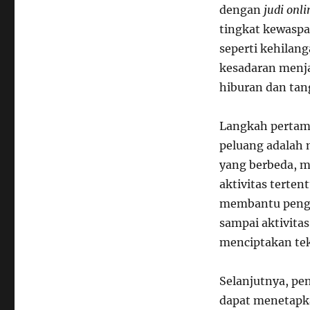
dengan
judi onli
tingkat kewaspa
seperti kehilang
kesadaran menj
hiburan dan tan
Langkah pertam
peluang adalah 
yang berbeda, m
aktivitas terte
membantu pengg
sampai aktivitas
menciptakan te
Selanjutnya, pe
dapat menetapka