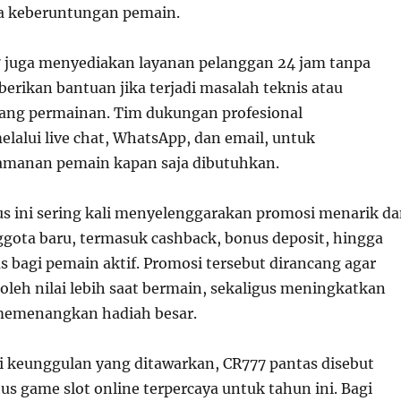
a keberuntungan pemain.
77 juga menyediakan layanan pelanggan 24 jam tanpa
erikan bantuan jika terjadi masalah teknis atau
ang permainan. Tim dukungan profesional
melalui live chat, WhatsApp, dan email, untuk
manan pemain kapan saja dibutuhkan.
us ini sering kali menyelenggarakan promosi menarik d
gota baru, termasuk cashback, bonus deposit, hingga
s bagi pemain aktif. Promosi tersebut dirancang agar
eh nilai lebih saat bermain, sekaligus meningkatkan
memenangkan hadiah besar.
 keunggulan yang ditawarkan, CR777 pantas disebut
tus game slot online terpercaya untuk tahun ini. Bagi