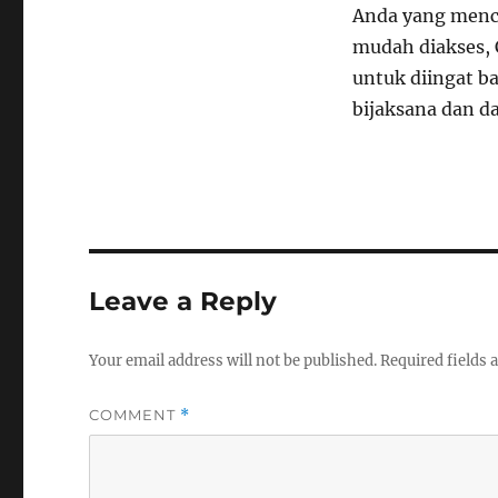
Anda yang menca
mudah diakses, 
untuk diingat b
bijaksana dan d
Leave a Reply
Your email address will not be published.
Required fields
COMMENT
*