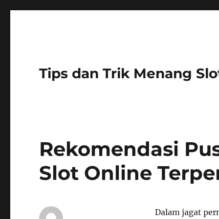
Tips dan Trik Menang Slo
Rekomendasi Pus
Slot Online Terpe
Dalam jagat per