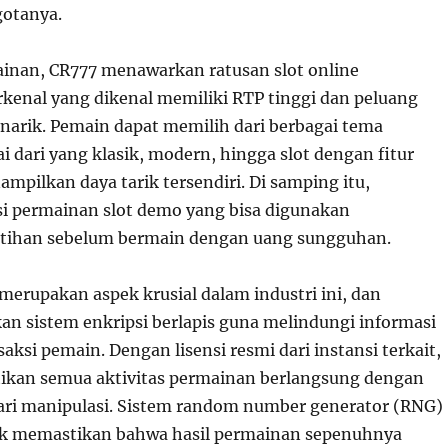
gotanya.
inan, CR777 menawarkan ratusan slot online
erkenal yang dikenal memiliki RTP tinggi dan peluang
narik. Pemain dapat memilih dari berbagai tema
 dari yang klasik, modern, hingga slot dengan fitur
mpilkan daya tarik tersendiri. Di samping itu,
psi permainan slot demo yang bisa digunakan
atihan sebelum bermain dengan uang sungguhan.
erupakan aspek krusial dalam industri ini, dan
n sistem enkripsi berlapis guna melindungi informasi
saksi pemain. Dengan lisensi resmi dari instansi terkait,
tikan semua aktivitas permainan berlangsung dengan
dari manipulasi. Sistem random number generator (RNG)
uk memastikan bahwa hasil permainan sepenuhnya