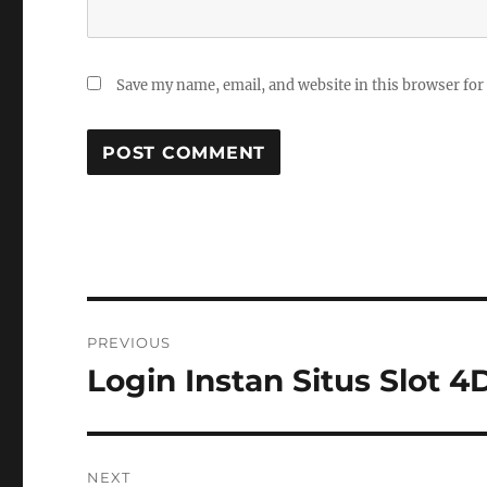
Save my name, email, and website in this browser for
Post
PREVIOUS
navigation
Login Instan Situs Slot 
Previous
post:
NEXT