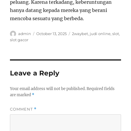
peluang. Karena terkadang, keberuntungan
hanya datang kepada mereka yang berani
mencoba sesuatu yang berbeda.
Author
Posted
Tags
admin
October 13, 2025
2waybet
,
judi online
,
slot
,
on
slot gacor
Leave a Reply
Your email address will not be published.
Required fields
are marked
*
COMMENT
*