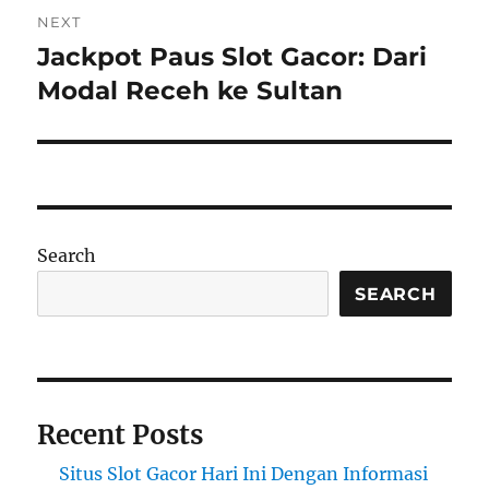
NEXT
Jackpot Paus Slot Gacor: Dari
Next
post:
Modal Receh ke Sultan
Search
SEARCH
Recent Posts
Situs Slot Gacor Hari Ini Dengan Informasi