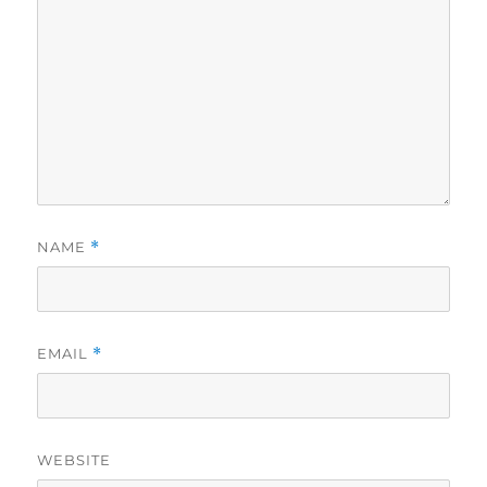
NAME
*
EMAIL
*
WEBSITE