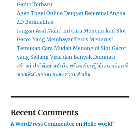
Game Terbaru
Agen Togel Online Dengan Referensi Angka
4D Berkualitas
Jangan Asal Main! Ini Cara Menemukan Slot
Gacor Yang Membayar Terus Menerus!
Temukan Cara Mudah Menang di Slot Gacor
yang Sedang Viral dan Banyak Diminati
สร้างกำไรได้อย่างมั่นใจ พร้อมเรียนรู้วิธีเล่น สล็อต ที่
ช่วยเพิ่มโอกาสประสบความสำเร็จ
Recent Comments
A WordPress Commenter
on
Hello world!