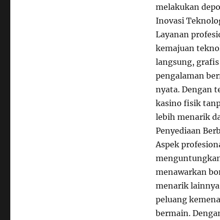
melakukan depos
Inovasi Teknol
Layanan profesio
kemajuan teknol
langsung, grafis
pengalaman ber
nyata. Dengan t
kasino fisik tan
lebih menarik d
Penyediaan Ber
Aspek profesion
menguntungkan u
menawarkan bonu
menarik lainnya
peluang kemena
bermain. Denga