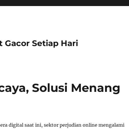
t Gacor Setiap Hari
rcaya, Solusi Menang
ra digital saat ini, sektor perjudian online mengalami