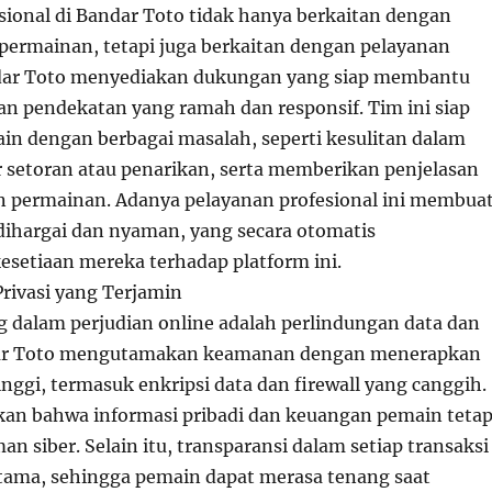
ional di Bandar Toto tidak hanya berkaitan dengan
rmainan, tetapi juga berkaitan dengan pelayanan
dar Toto menyediakan dukungan yang siap membantu
an pendekatan yang ramah dan responsif. Tim ini siap
 dengan berbagai masalah, seperti kesulitan dalam
 setoran atau penarikan, serta memberikan penjelasan
 permainan. Adanya pelayanan profesional ini membua
ihargai dan nyaman, yang secara otomatis
setiaan mereka terhadap platform ini.
ivasi yang Terjamin
g dalam perjudian online adalah perlindungan data dan
dar Toto mengutamakan keamanan dengan menerapkan
inggi, termasuk enkripsi data dan firewall yang canggih.
kan bahwa informasi pribadi dan keuangan pemain teta
n siber. Selain itu, transparansi dalam setiap transaksi
tama, sehingga pemain dapat merasa tenang saat