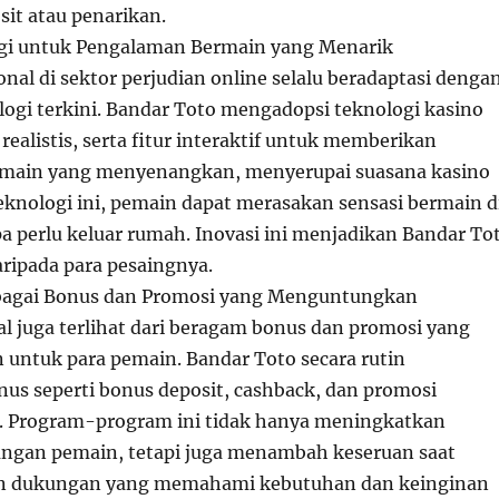
it atau penarikan.
ogi untuk Pengalaman Bermain yang Menarik
nal di sektor perjudian online selalu beradaptasi denga
ogi terkini. Bandar Toto mengadopsi teknologi kasino
 realistis, serta fitur interaktif untuk memberikan
main yang menyenangkan, menyerupai suasana kasino
eknologi ini, pemain dapat merasakan sensasi bermain d
pa perlu keluar rumah. Inovasi ini menjadikan Bandar To
aripada para pesaingnya.
bagai Bonus dan Promosi yang Menguntungkan
al juga terlihat dari beragam bonus dan promosi yang
ntuk para pemain. Bandar Toto secara rutin
s seperti bonus deposit, cashback, dan promosi
. Program-program ini tidak hanya meningkatkan
ngan pemain, tetapi juga menambah keseruan saat
n dukungan yang memahami kebutuhan dan keinginan