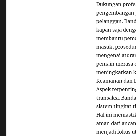
Dukungan profes
pengembangan pe
pelanggan. Ban
kapan saja deng
membantu pemain
masuk, prosedur
mengenai aturan
pemain merasa d
meningkatkan ke
Keamanan dan Pr
Aspek terpentin
transaksi. Ban
sistem tingkat t
Hal ini memasti
aman dari ancama
menjadi fokus u