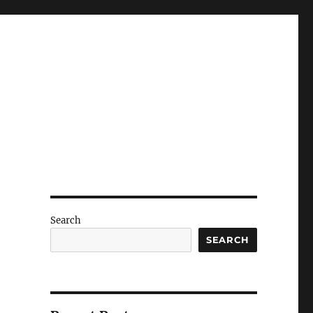
Search
SEARCH