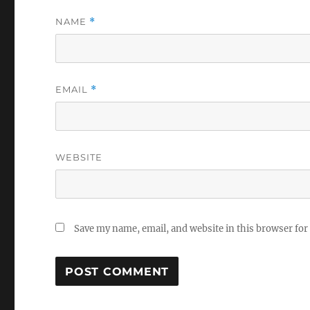
NAME
*
EMAIL
*
WEBSITE
Save my name, email, and website in this browser for