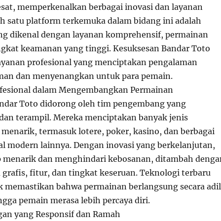
sat, memperkenalkan berbagai inovasi dan layanan
ah satu platform terkemuka dalam bidang ini adalah
ng dikenal dengan layanan komprehensif, permainan
ngkat keamanan yang tinggi. Kesuksesan Bandar Toto
ayanan profesional yang menciptakan pengalaman
man dan menyenangkan untuk para pemain.
fesional dalam Mengembangkan Permainan
andar Toto didorong oleh tim pengembang yang
an terampil. Mereka menciptakan banyak jenis
menarik, termasuk lotere, poker, kasino, dan berbagai
al modern lainnya. Dengan inovasi yang berkelanjutan,
p menarik dan menghindari kebosanan, ditambah denga
rafis, fitur, dan tingkat keseruan. Teknologi terbaru
k memastikan bahwa permainan berlangsung secara adil
ngga pemain merasa lebih percaya diri.
gan yang Responsif dan Ramah