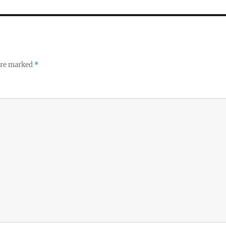
 are marked
*