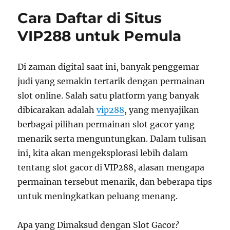
Menghadapi
Cara Daftar di Situs
Tantangan
di
VIP288 untuk Pemula
VIP288
untuk
Meraih
Di zaman digital saat ini, banyak penggemar
Hasil
judi yang semakin tertarik dengan permainan
Fantastis
slot online. Salah satu platform yang banyak
dibicarakan adalah
vip288
, yang menyajikan
berbagai pilihan permainan slot gacor yang
menarik serta menguntungkan. Dalam tulisan
ini, kita akan mengeksplorasi lebih dalam
tentang slot gacor di VIP288, alasan mengapa
permainan tersebut menarik, dan beberapa tips
untuk meningkatkan peluang menang.
Apa yang Dimaksud dengan Slot Gacor?