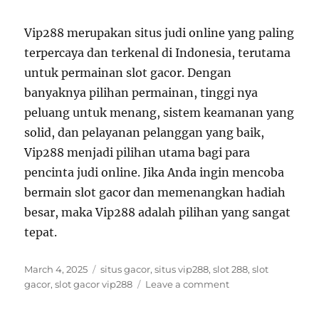
Vip288 merupakan situs judi online yang paling
terpercaya dan terkenal di Indonesia, terutama
untuk permainan slot gacor. Dengan
banyaknya pilihan permainan, tinggi nya
peluang untuk menang, sistem keamanan yang
solid, dan pelayanan pelanggan yang baik,
Vip288 menjadi pilihan utama bagi para
pencinta judi online. Jika Anda ingin mencoba
bermain slot gacor dan memenangkan hadiah
besar, maka Vip288 adalah pilihan yang sangat
tepat.
Posted
Tags
March 4, 2025
situs gacor
,
situs vip288
,
slot 288
,
slot
on
on
gacor
,
slot gacor vip288
Leave a comment
Tips
Jitu