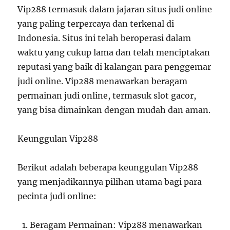
Vip288 termasuk dalam jajaran situs judi online
yang paling terpercaya dan terkenal di
Indonesia. Situs ini telah beroperasi dalam
waktu yang cukup lama dan telah menciptakan
reputasi yang baik di kalangan para penggemar
judi online. Vip288 menawarkan beragam
permainan judi online, termasuk slot gacor,
yang bisa dimainkan dengan mudah dan aman.
Keunggulan Vip288
Berikut adalah beberapa keunggulan Vip288
yang menjadikannya pilihan utama bagi para
pecinta judi online:
Beragam Permainan: Vip288 menawarkan