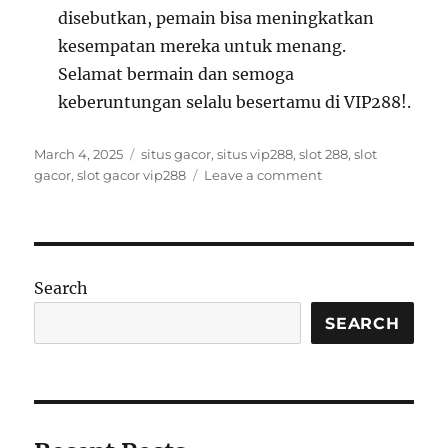
disebutkan, pemain bisa meningkatkan
kesempatan mereka untuk menang.
Selamat bermain dan semoga
keberuntungan selalu besertamu di VIP288!.
Posted
Tags
March 4, 2025
situs gacor
,
situs vip288
,
slot 288
,
slot
on
on
gacor
,
slot gacor vip288
Leave a comment
Cara
Daftar
di
Situs
VIP288
Search
untuk
Pemula
SEARCH