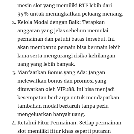
mesin slot yang memiliki RTP lebih dari
95% untuk meningkatkan peluang menang.
Kelola Modal dengan Baik: Tetapkan
anggaran yang jelas sebelum memulai
permainan dan patuhi batas tersebut. Ini
akan membantu pemain bisa bermain lebih
lama serta mengurangi risiko kehilangan
uang yang lebih banyak.
Manfaatkan Bonus yang Ada: Jangan
melewatkan bonus dan promosi yang
ditawarkan oleh VIP288. Ini bisa menjadi
kesempatan berharga untuk mendapatkan
tambahan modal bertaruh tanpa perlu
mengeluarkan banyak uang.
Ketahui Fitur Permainan: Setiap permainan
slot memiliki fitur khas seperti putaran