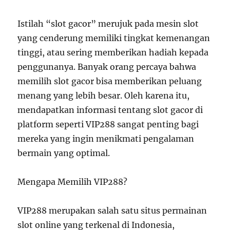
Istilah “slot gacor” merujuk pada mesin slot
yang cenderung memiliki tingkat kemenangan
tinggi, atau sering memberikan hadiah kepada
penggunanya. Banyak orang percaya bahwa
memilih slot gacor bisa memberikan peluang
menang yang lebih besar. Oleh karena itu,
mendapatkan informasi tentang slot gacor di
platform seperti VIP288 sangat penting bagi
mereka yang ingin menikmati pengalaman
bermain yang optimal.
Mengapa Memilih VIP288?
VIP288 merupakan salah satu situs permainan
slot online yang terkenal di Indonesia,