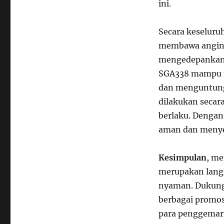
ini.
Secara keseluru
membawa angin s
mengedepankan 
SGA338 mampu 
dan menguntungk
dilakukan secar
berlaku. Dengan
aman dan menye
Kesimpulan
, me
merupakan lang
nyaman. Dukunga
berbagai promos
para penggemar