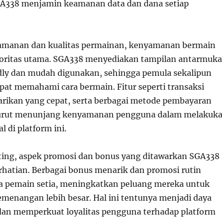
SGA338 menjamin keamanan data dan dana setiap
eamanan dan kualitas permainan, kenyamanan bermain
ioritas utama. SGA338 menyediakan tampilan antarmuka
dly dan mudah digunakan, sehingga pemula sekalipun
pat memahami cara bermain. Fitur seperti transaksi
arikan yang cepat, serta berbagai metode pembayaran
turut menunjang kenyamanan pengguna dalam melakuk
al di platform ini.
ting, aspek promosi dan bonus yang ditawarkan SGA338
rhatian. Berbagai bonus menarik dan promosi rutin
a pemain setia, meningkatkan peluang mereka untuk
enangan lebih besar. Hal ini tentunya menjadi daya
i dan memperkuat loyalitas pengguna terhadap platform