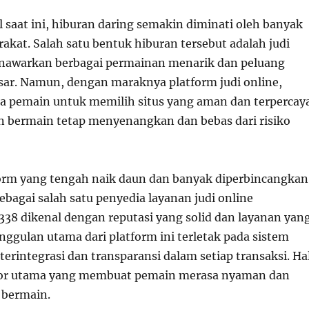
l saat ini, hiburan daring semakin diminati oleh banyak
akat. Salah satu bentuk hiburan tersebut adalah judi
enawarkan berbagai permainan menarik dan peluang
r. Namun, dengan maraknya platform judi online,
ra pemain untuk memilih situs yang aman dan terpercay
 bermain tetap menyenangkan dan bebas dari risiko
form yang tengah naik daun dan banyak diperbincangkan
Sebagai salah satu penyedia layanan judi online
38 dikenal dengan reputasi yang solid dan layanan yan
nggulan utama dari platform ini terletak pada sistem
erintegrasi dan transparansi dalam setiap transaksi. Ha
ktor utama yang membuat pemain merasa nyaman dan
t bermain.