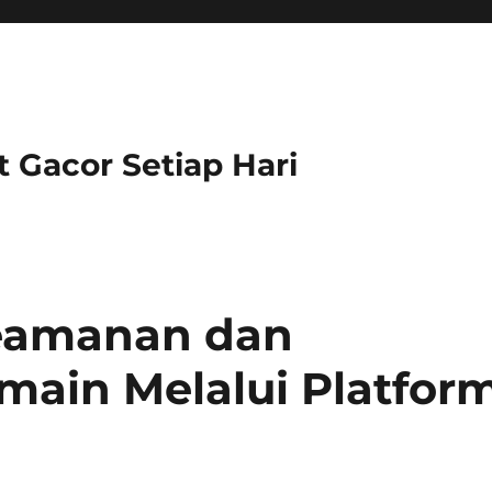
t Gacor Setiap Hari
eamanan dan
ain Melalui Platfor