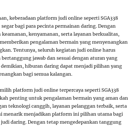
han, keberadaan platform judi online seperti SGA338
egar bagi para pecinta permainan daring. Dengan
keamanan, kenyamanan, serta layanan berkualitas,
memberikan pengalaman bermain yang menyenangkan
an. Tentunya, seluruh kegiatan judi online harus
a bertanggung jawab dan sesuai dengan aturan yang
 demikian, hiburan daring dapat menjadi pilihan yang
nangkan bagi semua kalangan.
milih platform judi online terpercaya seperti SGA338
kah penting untuk pengalaman bermain yang aman dan
n teknologi canggih, layanan pelanggan terbaik, serta
i menarik menjadikan platform ini pilihan utama bagi
 judi daring. Dengan tetap mengedepankan tanggung