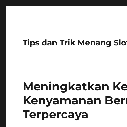
Tips dan Trik Menang Slo
Meningkatkan K
Kenyamanan Berm
Terpercaya