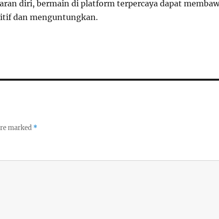
aran diri, bermain di platform terpercaya dapat memba
itif dan menguntungkan.
 are marked
*