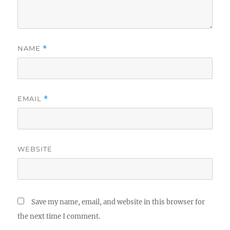
NAME
*
EMAIL
*
WEBSITE
Save my name, email, and website in this browser for
the next time I comment.