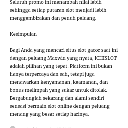
Seluruh promo ini menambah nilai lebih
sehingga setiap putaran slot menjadi lebih
menggembirakan dan penuh peluang.
Kesimpulan
Bagi Anda yang mencari situs slot gacor saat ini
dengan peluang Maxwin yang nyata, ICHISLOT
adalah pilihan yang tepat. Platform ini bukan
hanya terpercaya dan sah, tetapi juga
menawarkan kenyamanan, keamanan, dan
bonus melimpah yang sukar untuk ditolak.
Bergabunglah sekarang dan alami sendiri
sensasi bermain slot online dengan peluang
menang yang besar setiap harinya.