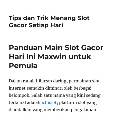
Tips dan Trik Menang Slot
Gacor Setiap Hari
Panduan Main Slot Gacor
Hari Ini Maxwin untuk
Pemula
Dalam ranah hiburan daring, permainan slot
internet semakin diminati oleh berbagai
kelompok. Salah satu nama yang kini sedang
terkenal adalah
ichislot
, platform slot yang
diandalkan yang memberikan pengalaman